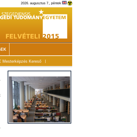
2026. augusztus 7., péntek
GEK
 Mesterképzés Kereső
k
,