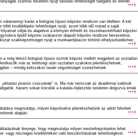
yágak számos területén nyújt tanulási lehetőséget hallgatói és leendő
valamennyi karán a bolognai típusú képzési rendszer van életben. A két
r több továbblépési lehetőséget nyújt, ezzel több idő marad a saját
folyamat céljai és alapelvei a könnyen érthető és összehasonlítható képzési
ő, egymásra épülő képzési szakaszon alapuló képzési rendszer bevezetése,
fokozat szakképzettséget nyújt a munkaerőpiacon történő elhelyezkedéshez.
 a még létező bolognai típusú osztott képzés mellett megjelent az osztatlan
lentkezők már az érettségi után osztatlan szakokra jelentkezhetnek,
ggően – mindig kétszakos tanári végzettséget szerezhetnek.
z „oktatási piramis csúcsának" is. Ma már nemcsak az akadémiai tudósok
hallgatók, hanem sokan közülük a kutatás-fejlesztés területén dolgozva érnek
áltatása megmutatja, milyen képzésekre jelentkezhetünk az adott felvételi
éterek alapján.
ltatásának lényege, hogy megmutatja milyen mesterképzésekre lehet
jes- vagy részleges kreditértéken való beszámításának lehetőségével.