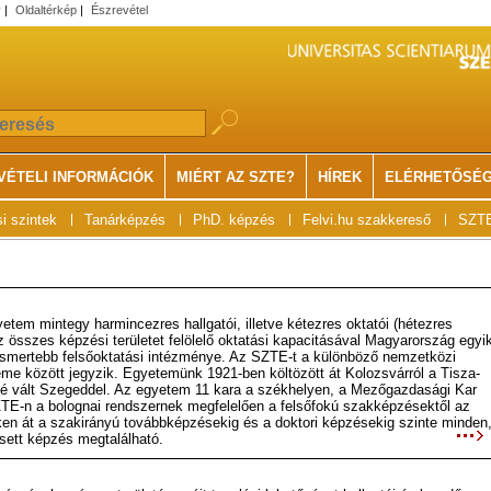
v
|
Oldaltérkép
|
Észrevétel
VÉTELI INFORMÁCIÓK
MIÉRT AZ SZTE?
HÍREK
ELÉRHETŐSÉ
i szintek
Tanárképzés
PhD. képzés
Felvi.hu szakkereső
SZTE
tem mintegy harmincezres hallgatói, illetve kétezres oktatói (hétezres
az összes képzési területet felölelő oktatási kapacitásával Magyarország egyi
ismertebb felsőoktatási intézménye. Az SZTE-t a különböző nemzetközi
me között jegyzik. Egyetemünk 1921-ben költözött át Kolozsvárról a Tisza-
gyé vált Szegeddel. Az egyetem 11 kara a székhelyen, a Mezőgazdasági Kar
-n a bolognai rendszernek megfelelően a felsőfokú szakképzésektől az
n át a szakirányú továbbképzésekig és a doktori képzésekig szinte minden
sett képzés megtalálható.