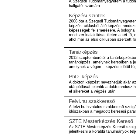
A Szegedi Tudományegyetem a tudomán
hallgatói számára.
Képzési szintek
2006 óta a Szegedi Tudományegyetem 
képzési ciklusból álló képzési rendsze
képességek felismerésére. A bolognai 
rendszer kialakítása, illetve a két f
ahol már az első ciklusban szerzett 
Tanárképzés
2013 szeptemberétől a tanárképzésben
tanárképzés, amelynek keretében a je
amelynek a végén – képzési időtől fü
PhD. képzés
A doktori képzést nevezhetjük akár a
utánpótlását jelentik a doktorandusz 
el sikereket a végzés után.
Felvi.hu szakkereső
A felvi.hu hivatalos szakkereső szolg
időszakban a megadott keresési param
SZTE Mesterképzés Kereső
Az SZTE Mesterképzés Kereső szolgá
jelentkezni a korábbi tanulmányok tel