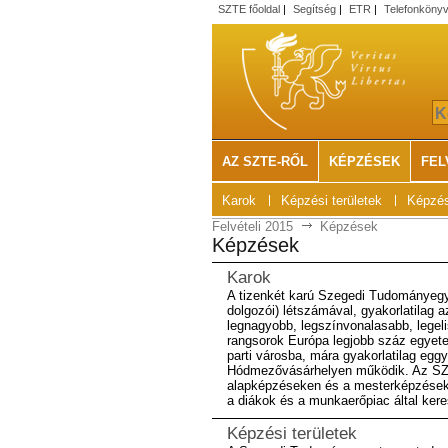
SZTE főoldal
|
Segítség
|
ETR
|
Telefonköny
AZ SZTE-RŐL
KÉPZÉSEK
FEL
Karok
Képzési területek
Képzés
Felvételi 2015
Képzések
Képzések
Karok
A tizenkét karú Szegedi Tudományegye
dolgozói) létszámával, gyakorlatilag 
legnagyobb, legszínvonalasabb, legel
rangsorok Európa legjobb száz egyete
parti városba, mára gyakorlatilag eg
Hódmezővásárhelyen működik. Az SZTE
alapképzéseken és a mesterképzéseke
a diákok és a munkaerőpiac által kere
Képzési területek