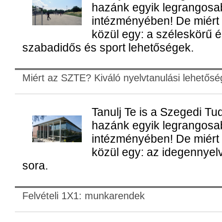
hazánk egyik legrangosab
intézményében! De miért
közül egy: a széleskörű
szabadidős és sport lehetőségek.
Miért az SZTE? Kiváló nyelvtanulási lehetős
Tanulj Te is a Szegedi 
hazánk egyik legrangosab
intézményében! De miért
közül egy: az idegennyel
sora.
Felvételi 1X1: munkarendek