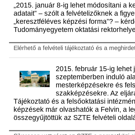
„2015. január 8-ig lehet módosítani a 
adatait” – szólt a felvételizőknek a figy
„keresztféléves képzési forma”? – kér
Tudományegyetem oktatási rektorhelyett
Elérhető a felvételi tájékoztató és a meghird
2015. február 15-ig lehet 
szeptemberben induló ala
mesterképzésekre és fels
szakképzésekre. Az eljár
Tájékoztató és a felsőoktatási intézmén
képzések már olvashatók a Felvin, a l
összegyűjtöttük az SZTE felvételi oldal