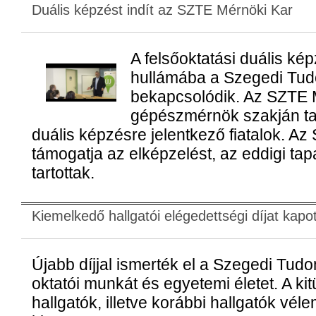
Duális képzést indít az SZTE Mérnöki Kar
A felsőoktatási duális kép
hullámába a Szegedi Tu
bekapcsolódik. Az SZTE 
gépészmérnök szakján ta
duális képzésre jelentkező fiatalok. A
támogatja az elképzelést, az eddigi ta
tartottak.
Kiemelkedő hallgatói elégedettségi díjat kap
Újabb díjjal ismerték el a Szegedi Tu
oktatói munkát és egyetemi életet. A ki
hallgatók, illetve korábbi hallgatók vé