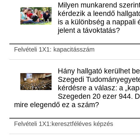
Milyen munkarend szerint
kérdezik a leendő hallgató
is a különbség a nappali é
jelent a távoktatás?
Felvételi 1X1: kapacitásszám
Hány hallgató kerülhet be
Szegedi Tudományegyete
kérdésre a válasz: a „ka
Szegeden 20 ezer 944. D
mire elegendő ez a szám?
Felvételi 1X1:keresztféléves képzés