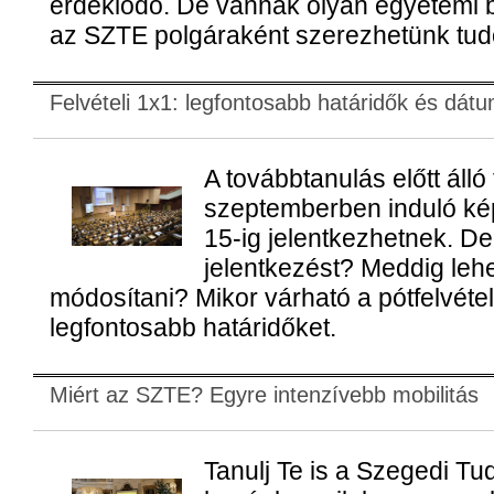
érdeklődő. De vannak olyan egyetemi 
az SZTE polgáraként szerezhetünk tud
Felvételi 1x1: legfontosabb határidők és dát
A továbbtanulás előtt álló 
szeptemberben induló ké
15-ig jelentkezhetnek. De 
jelentkezést? Meddig lehe
módosítani? Mikor várható a pótfelvéte
legfontosabb határidőket.
Miért az SZTE? Egyre intenzívebb mobilitás
Tanulj Te is a Szegedi 