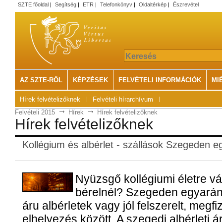
SZTE főoldal
|
Segítség
|
ETR
|
Telefonkönyv
|
Oldaltérkép
|
Észrevétel
AZ SZTE-RŐL
KÉPZÉSEK
FELVÉTELI INFORMÁCIÓK
MI
Hírek felvételizőknek
Felvételi hírarchívum
Felvételi 2015
Hírek
Hírek felvételizőknek
Hírek felvételizőknek
Kollégium és albérlet - szállások Szegeden 
Nyüzsgő kollégiumi életre v
bérelnél? Szegeden egyarán
áru albérletek vagy jól felszerelt, megfi
elhelyezés között. A szegedi albérleti 