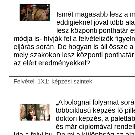
Ismét magasabb lesz a m
eddigieknél jóval több al
lesz központi ponthatár é
módja is- hívják fel a felvételizők figyel
eljárás során. De hogyan is áll össze a
mely szakokon lesz központi ponthatár
az elért eredményekkel?
Felvételi 1X1: képzési szintek
„A bolognai folyamat sor
többciklusú képzés fő pill
doktori képzés, a palettáb
és már diplomával rendel
írja a felvi.hu. De mi a különbség az a