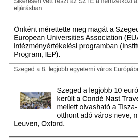
Sikeresen vett részt az SZTE a nemzetközi a
eljárásban
Önként mérettette meg magát a Szeg
European Universities Association (EUA
intézményértékelési programban (Instit
Program, IEP).
Szeged a 8. legjobb egyetemi város Európáb
Szeged a legjobb 10 euró
került a Condé Nast Trav
mellett olvasható a Tisza-
otthont adó város neve, m
Leuven, Oxford.