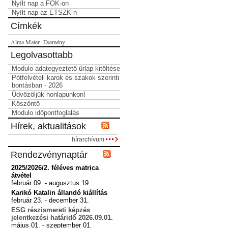
Nyílt nap a FOK-on
Nyílt nap az ETSZK-n
Címkék
Alma Mater
Esemény
Legolvasottabb
Modulo adategyeztető űrlap kitöltése
Pótfelvételi karok és szakok szerinti
bontásban - 2026
Üdvözöljük honlapunkon!
Köszöntő
Modulo időpontfoglalás
Hírek, aktualitások
hírarchívum
Rendezvénynaptár
2025/2026/2. féléves matrica
átvétel
február 09. - augusztus 19.
Karikó Katalin állandó kiállítás
február 23. - december 31.
ESG részismereti képzés
jelentkezési határidő 2026.09.01.
május 01. - szeptember 01.