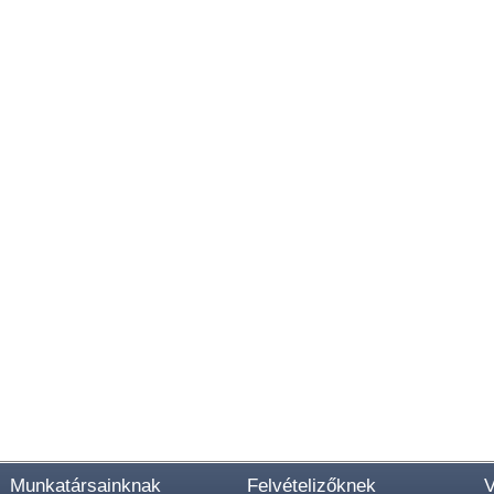
Munkatársainknak
Felvételizőknek
V