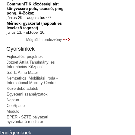
CommuniTIK közösségi tér:
könyvcsere polc, csocsó, ping-
pong, X-Boksz
június 29. - augusztus 09.
Mérnöki gyakorlat (nappali és
levelező tagozat)
július 13. - október 16.
Még több rendezvény
Gyorslinkek
Fejlesztési projektek
József Attila Tanulmányi és
Információs Központ
SZTE Alma Mater
Nemzetközi Mobilitási Iroda -
International Mobility Centre
Közérdekű adatok
Egyetemi szabályzatok
Neptun
CooSpace
Modulo
EPER - SZTE pályázati
nyilvántartó rendszer
endégeinknek