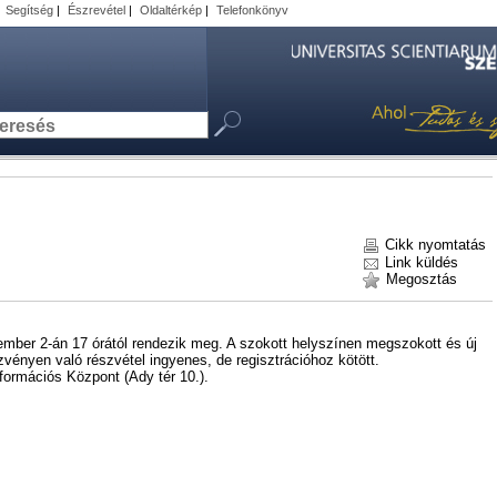
|
Segítség
|
Észrevétel
|
Oldaltérkép
|
Telefonkönyv
Cikk nyomtatás
Link küldés
Megosztás
ber 2-án 17 órától rendezik meg. A szokott helyszínen megszokott és új
zvényen való részvétel ingyenes, de regisztrációhoz kötött.
formációs Központ (Ady tér 10.).