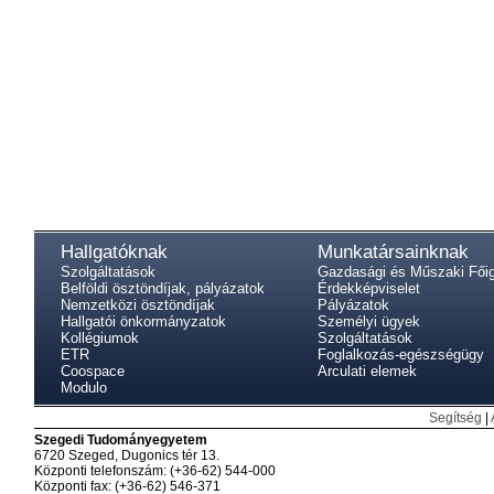
Hallgatóknak
Munkatársainknak
Szolgáltatások
Gazdasági és Műszaki Fői
Belföldi ösztöndíjak, pályázatok
Érdekképviselet
Nemzetközi ösztöndíjak
Pályázatok
Hallgatói önkormányzatok
Személyi ügyek
Kollégiumok
Szolgáltatások
ETR
Foglalkozás-egészségügy
Coospace
Arculati elemek
Modulo
Segítség
|
Szegedi Tudományegyetem
6720 Szeged, Dugonics tér 13.
Központi telefonszám: (+36-62) 544-000
Központi fax: (+36-62) 546-371