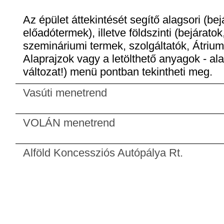
Az épület áttekintését segítő alagsori (be
előadótermek), illetve földszinti (bejárato
szemináriumi termek, szolgáltatók, Átrium,
Alaprajzok vagy a letölthető anyagok - al
változat!) menü pontban tekintheti meg.
Vasúti menetrend
VOLÁN menetrend
Alföld Koncessziós Autópálya Rt.