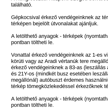
található.
Gépkocsival érkező vendégeinknek az té
térképen bejelölt útvonalakat ajánljuk.
A letölthető anyagok - térképek (nyomtat
pontban töltheti le.
Vonattal érkező vendégeinknek az 1-es vil
körúti vagy az Aradi vértanúk tere megáll
érkező vendégeinknek a 83-as (leszállás
és 21Y-os (mindkét busz esetében leszállá
megállónál) autóbuszt érdemes használniu
térkép tömegközlekedéssel érkezőknek té
A letölthető anyagok - térképek (nyomtat
pontban töltheti le.