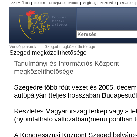
SZTE főoldal
|
Neptun
|
CooSpace
|
Modulo
|
Segítség
|
Észrevétel
|
Oldaltérké
Vendégeinknek
Szeged megközelíthetősége
Szeged megközelíthetősége
Tanulmányi és Információs Központ
megközelíthetősége
Szegedre több főút vezet és 2005. decem
autópályán (teljes hosszában Budapesttől 
Részletes Magyarország térkép vagy a let
(nyomtatható változatban)menü pontban t
A Kongresszusi Központ Szeged belváros