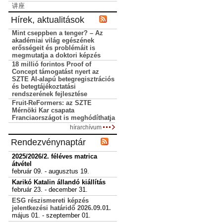
讲座
Hírek, aktualitások
Mint cseppben a tenger? – Az
akadémiai világ egészének
erősségeit és problémáit is
megmutatja a doktori képzés
18 millió forintos Proof of
Concept támogatást nyert az
SZTE AI-alapú betegregisztrációs
és betegtájékoztatási
rendszerének fejlesztése
Fruit-ReFormers: az SZTE
Mérnöki Kar csapata
Franciaországot is meghódíthatja
hírarchívum
Rendezvénynaptár
2025/2026/2. féléves matrica
átvétel
február 09. - augusztus 19.
Karikó Katalin állandó kiállítás
február 23. - december 31.
ESG részismereti képzés
jelentkezési határidő 2026.09.01.
május 01. - szeptember 01.