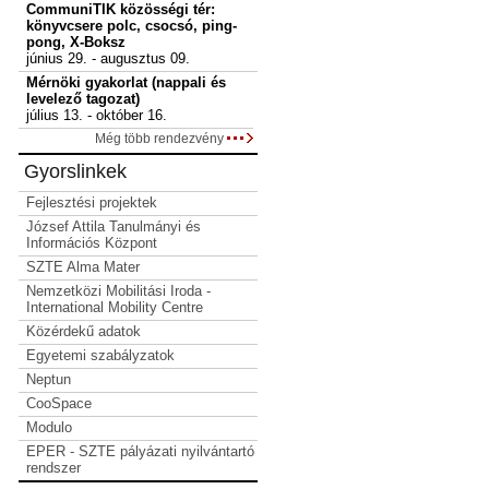
CommuniTIK közösségi tér:
könyvcsere polc, csocsó, ping-
pong, X-Boksz
június 29. - augusztus 09.
Mérnöki gyakorlat (nappali és
levelező tagozat)
július 13. - október 16.
Még több rendezvény
Gyorslinkek
Fejlesztési projektek
József Attila Tanulmányi és
Információs Központ
SZTE Alma Mater
Nemzetközi Mobilitási Iroda -
International Mobility Centre
Közérdekű adatok
Egyetemi szabályzatok
Neptun
CooSpace
Modulo
EPER - SZTE pályázati nyilvántartó
rendszer