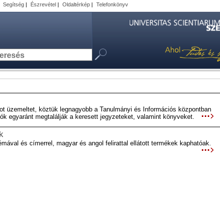
|
Segítség
|
Észrevétel
|
Oldaltérkép
|
Telefonkönyv
ot üzemeltet, köztük legnagyobb a Tanulmányi és Információs központban
atók egyaránt megtalálják a keresett jegyzeteket, valamint könyveket.
k
mával és címerrel, magyar és angol felirattal ellátott termékek kaphatóak.