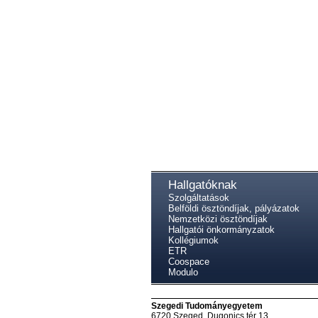
Hallgatóknak
Szolgáltatások
Belföldi ösztöndíjak, pályázatok
Nemzetközi ösztöndíjak
Hallgatói önkormányzatok
Kollégiumok
ETR
Coospace
Modulo
Szegedi Tudományegyetem
6720 Szeged, Dugonics tér 13.