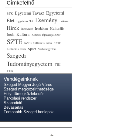
Címkefelhő
Egyetemi
Egyetemi Tavasz
BTK
Esemény
Élet
Egyetemi élet
Fókusz
Hírek
Irodalom
Kulturális
Innovízió
Kultúra
Iroda
Kutatók Éjszakája 2009
SZTE
SZTE Kulturális Iroda
SZTE
Sport
Kultúrális Iroda
Szabadegyetem
Szegedi
Tudományegyetem
TIK
TTIK
Vendégeinknek
Szeged Megyei Jogú Város
Szeged megközelíthetősége
Helyi tömegközlekedés
Parkolási rendszer
Szabadidő
Bevásárlás
Fontosabb Szeged honlapok