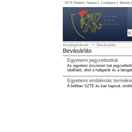
SZTE főoldal
|
Neptun
|
CooSpace
|
Modulo
Vendégeinknek
Bevásárlás
Bevásárlás
Egyetemi jegyzetboltok
Az egyetem összesen hat jegyzetbolt
található, ahol a hallgatók és a látog
Egyetemi emblémás terméke
A boltban SZTE és kari logóval, emblé