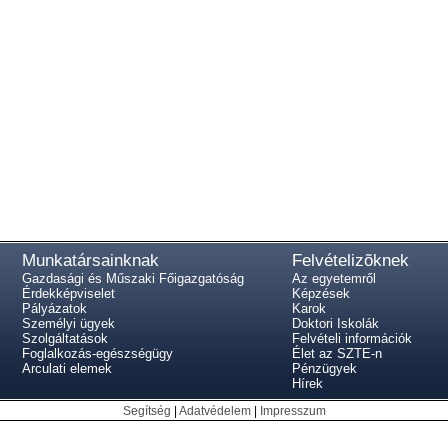
Munkatársainknak
Felvételizõknek
Gazdasági és Műszaki Főigazgatóság
Az egyetemről
Érdekképviselet
Képzések
Pályázatok
Karok
Személyi ügyek
Doktori Iskolák
Szolgáltatások
Felvételi információk
Foglalkozás-egészségügy
Élet az SZTE-n
Arculati elemek
Pénzügyek
Hírek
Segítség
|
Adatvédelem
|
Impresszum