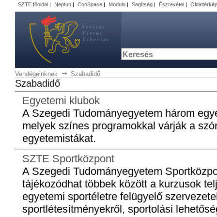
SZTE főoldal
|
Neptun
|
CooSpace
|
Modulo
|
Segítség
|
Észrevétel
|
Oldaltérké
Vendégeinknek
Szabadidő
Szabadidő
Egyetemi klubok
A Szegedi Tudományegyetem három egyet
melyek színes programokkal várják a szó
egyetemistákat.
SZTE Sportközpont
A Szegedi Tudományegyetem Sportközpon
tájékozódhat többek között a kurzusok telj
egyetemi sportéletre felügyelő szervezetek
sportlétesítményekről, sportolási lehetősé