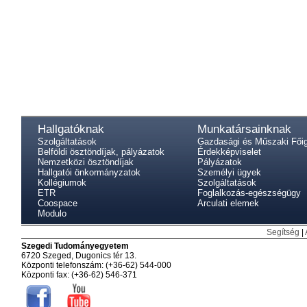
Hallgatóknak
Munkatársainknak
Szolgáltatások
Gazdasági és Műszaki Fői
Belföldi ösztöndíjak, pályázatok
Érdekképviselet
Nemzetközi ösztöndíjak
Pályázatok
Hallgatói önkormányzatok
Személyi ügyek
Kollégiumok
Szolgáltatások
ETR
Foglalkozás-egészségügy
Coospace
Arculati elemek
Modulo
Segítség
|
Szegedi Tudományegyetem
6720 Szeged, Dugonics tér 13.
Központi telefonszám: (+36-62) 544-000
Központi fax: (+36-62) 546-371