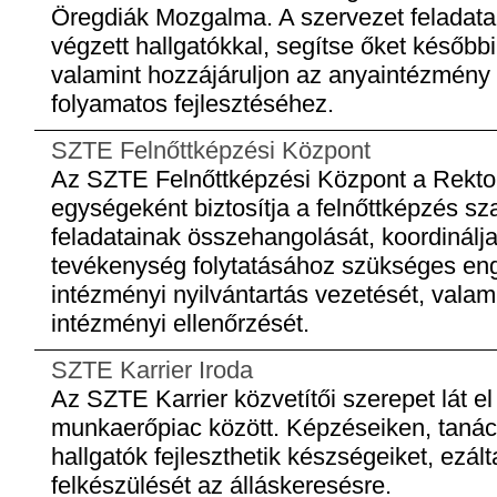
Öregdiák Mozgalma. A szervezet feladata,
végzett hallgatókkal, segítse őket későbbi
valamint hozzájáruljon az anyaintézmény 
folyamatos fejlesztéséhez.
SZTE Felnőttképzési Központ
Az SZTE Felnőttképzési Központ a Rektori
egységeként biztosítja a felnőttképzés sza
feladatainak összehangolását, koordinálja
tevékenység folytatásához szükséges enge
intézményi nyilvántartás vezetését, valam
intézményi ellenőrzését.
SZTE Karrier Iroda
Az SZTE Karrier közvetítői szerepet lát el
munkaerőpiac között. Képzéseiken, tanác
hallgatók fejleszthetik készségeiket, ezált
felkészülését az álláskeresésre.