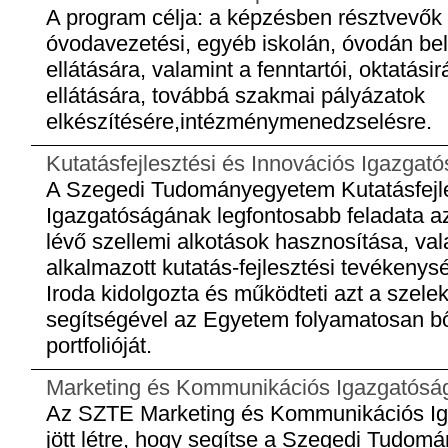
A program célja: a képzésben résztvevők f
óvodavezetési, egyéb iskolán, óvodán belü
ellátására, valamint a fenntartói, oktatás
ellátására, továbbá szakmai pályázatok
elkészítésére,intézménymenedzselésre.
Kutatásfejlesztési és Innovációs Igazgat
A Szegedi Tudományegyetem Kutatásfejle
Igazgatóságának legfontosabb feladata a
lévő szellemi alkotások hasznosítása, va
alkalmazott kutatás-fejlesztési tevéken
Iroda kidolgozta és működteti azt a szele
segítségével az Egyetem folyamatosan bőv
portfolióját.
Marketing és Kommunikációs Igazgatósá
Az SZTE Marketing és Kommunikációs Iga
jött létre, hogy segítse a Szegedi Tudom