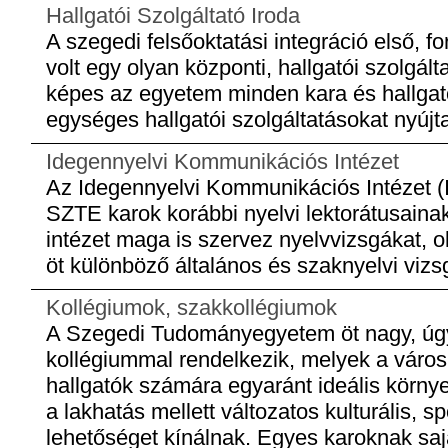
Hallgatói Szolgáltató Iroda
A szegedi felsőoktatási integráció első, f
volt egy olyan központi, hallgatói szolgál
képes az egyetem minden kara és hallgat
egységes hallgatói szolgáltatásokat nyújta
Idegennyelvi Kommunikációs Intézet
Az Idegennyelvi Kommunikációs Intézet (I
SZTE karok korábbi nyelvi lektorátusain
intézet maga is szervez nyelvvizsgákat, ok
öt különböző általános és szaknyelvi viz
Kollégiumok, szakkollégiumok
A Szegedi Tudományegyetem öt nagy, úgy
kollégiummal rendelkezik, melyek a város
hallgatók számára egyaránt ideális körny
a lakhatás mellett változatos kulturális, s
lehetőséget kínálnak. Egyes karoknak sajá