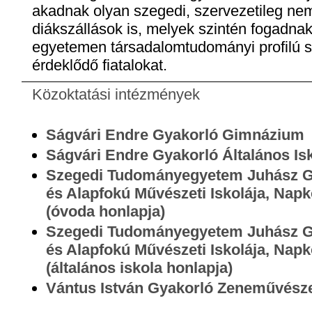
akadnak olyan szegedi, szervezetileg ne
diákszállások is, melyek szintén fogadna
egyetemen társadalomtudományi profilú sz
érdeklődő fiatalokat.
Közoktatási intézmények
Ságvári Endre Gyakorló Gimnázium
Ságvári Endre Gyakorló Általános Is
Szegedi Tudományegyetem Juhász Gy
és Alapfokú Művészeti Iskolája, Nap
(óvoda honlapja)
Szegedi Tudományegyetem Juhász Gy
és Alapfokú Művészeti Iskolája, Nap
(általános iskola honlapja)
Vántus István Gyakorló Zeneművésze