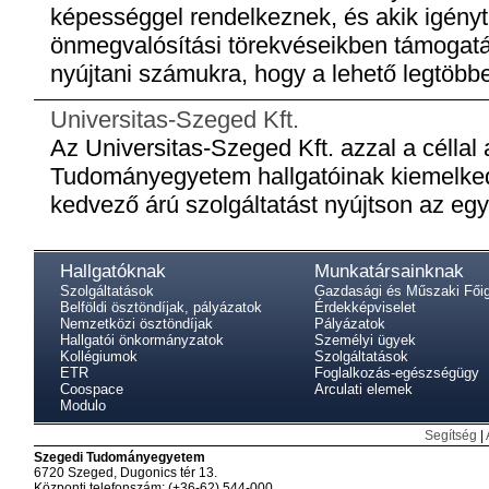
képességgel rendelkeznek, és akik igényt 
önmegvalósítási törekvéseikben támogatá
nyújtani számukra, hogy a lehető legtöbb
Universitas-Szeged Kft.
Az Universitas-Szeged Kft. azzal a céllal
Tudományegyetem hallgatóinak kiemelke
kedvező árú szolgáltatást nyújtson az egy
Hallgatóknak
Munkatársainknak
Szolgáltatások
Gazdasági és Műszaki Fői
Belföldi ösztöndíjak, pályázatok
Érdekképviselet
Nemzetközi ösztöndíjak
Pályázatok
Hallgatói önkormányzatok
Személyi ügyek
Kollégiumok
Szolgáltatások
ETR
Foglalkozás-egészségügy
Coospace
Arculati elemek
Modulo
Segítség
|
Szegedi Tudományegyetem
6720 Szeged, Dugonics tér 13.
Központi telefonszám: (+36-62) 544-000