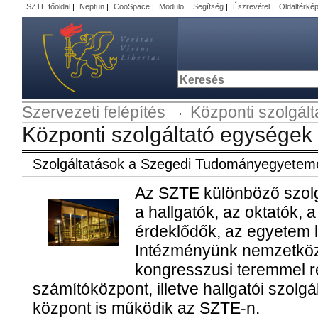
SZTE főoldal
|
Neptun
|
CooSpace
|
Modulo
|
Segítség
|
Észrevétel
|
Oldaltérké
Szervezeti felépítés
Központi szolgál
Központi szolgáltató egységek
Szolgáltatások a Szegedi Tudományegyetem
Az SZTE különböző szolg
a hallgatók, az oktatók, a
érdeklődők, az egyetem l
Intézményünk nemzetközi
kongresszusi teremmel r
számítóközpont, illetve hallgatói szolgá
központ is működik az SZTE-n.