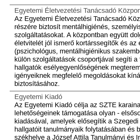
Egyetemi Életvezetési Tanácsadó Közpon
Az Egyetemi Életvezetési Tanácsadó Köz
részére biztosít mentálhigiénés, személyi
szolgáltatásokat. A központban együtt do
életvitelét jól ismerő kortárssegítők és 
(pszichológus, mentálhigiénikus szakembe
külön szolgáltatások csoportjával segíti 
hallgatók esélyegyenlőségének megteremt
igényeiknek megfelelő megoldásokat kínál 
biztosításához.
Egyetemi Kiadó
Az Egyetemi Kiadó célja az SZTE karaina
lehetőségeinek támogatása olyan - elsőso
kiadásával, amelyek elősegítik a Szege
hallgatóit tanulmányaik folytatásában és 
székhelye a József Attila Tanulmányi és 