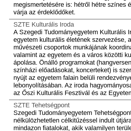
megismertetésére is: hétről hétre színes
várja az érdeklődőket.
SZTE Kulturális Iroda
A Szegedi Tudományegyetem Kulturális Ir
egyetem kulturális életének szervezése, 
művészeti csoportok munkájának koordiná
valamint az egyetem és a város közötti ku
ápolása. Önálló programokat (hangversenye
színházi előadásokat, koncerteket) is sze
nyújt az egyetem falain belüli rendezvé
lebonyolításában. Az iroda hagyományos
az Őszi Kulturális Fesztivál és az Egyete
SZTE Tehetségpont
Szegedi Tudományegyetem Tehetségpont 
nélkülözhetetlen célkitűzéssel indult útjára
mindazon fiatalokat, akik valamilyen terü