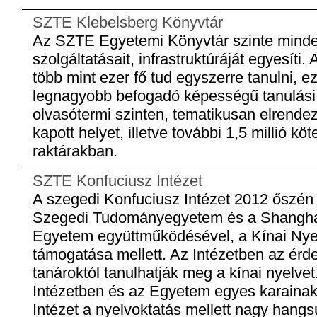
SZTE Klebelsberg Könyvtár
Az SZTE Egyetemi Könyvtár szinte minde
szolgáltatásait, infrastruktúráját egyesíti
több mint ezer fő tud egyszerre tanulni, e
legnagyobb befogadó képességű tanulási 
olvasótermi szinten, tematikusan elrende
kapott helyet, illetve további 1,5 millió köte
raktárakban.
SZTE Konfuciusz Intézet
A szegedi Konfuciusz Intézet 2012 őszén 
Szegedi Tudományegyetem és a Shangha
Egyetem együttműködésével, a Kínai Nye
támogatása mellett. Az Intézetben az érd
tanároktól tanulhatják meg a kínai nyelve
Intézetben és az Egyetem egyes karainak
Intézet a nyelvoktatás mellett nagy hangsúl