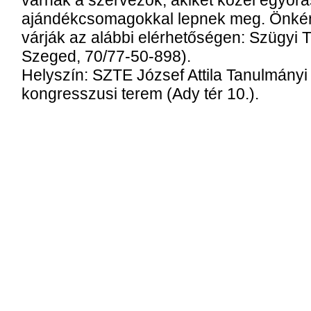
várnak a szervezők, akiket közel egyórá
ajándékcsomagokkal lepnek meg. Önként
várják az alábbi elérhetőségen: Szügyi 
Szeged, 70/77-50-898).
Helyszín: SZTE József Attila Tanulmányi
kongresszusi terem (Ady tér 10.).