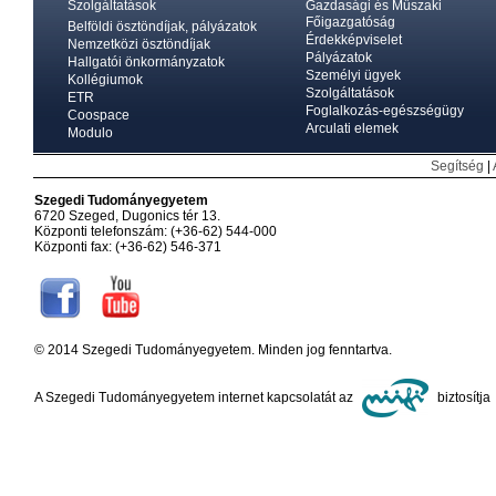
Szolgáltatások
Gazdasági és Műszaki
Főigazgatóság
Belföldi ösztöndíjak, pályázatok
Érdekképviselet
Nemzetközi ösztöndíjak
Pályázatok
Hallgatói önkormányzatok
Személyi ügyek
Kollégiumok
Szolgáltatások
ETR
Foglalkozás-egészségügy
Coospace
Arculati elemek
Modulo
Segítség
|
Szegedi Tudományegyetem
6720 Szeged, Dugonics tér 13.
Központi telefonszám: (+36-62) 544-000
Központi fax: (+36-62) 546-371
© 2014 Szegedi Tudományegyetem. Minden jog fenntartva.
A Szegedi Tudományegyetem internet kapcsolatát az
biztosítja