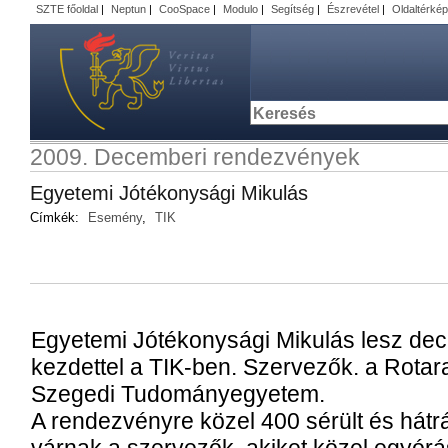
SZTE főoldal
|
Neptun
|
CooSpace
|
Modulo
|
Segítség
|
Észrevétel
|
Oldaltérkép
2009. Decemberi rendezvények
Egyetemi Jótékonysági Mikulás
Címkék:
Esemény
,
TIK
Egyetemi Jótékonysági Mikulás lesz dec
kezdettel a TIK-ben. Szervezők. a Rotar
Szegedi Tudományegyetem.
A rendezvényre közel 400 sérült és hát