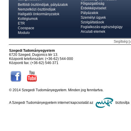
Főigazgatóság
Belföldi ösztöndíjak, pályázatok
Érdekképviselet
Nemzetközi ösztöndíjak
Pályázatok
Hallgatói önkormányzatok
Személyi ügyek
Kollégiumok
Szolgáltatások
ETR
Foglalkozás-egészségügy
Coospace
Arculati elemek
Modulo
Segítség
|
Szegedi Tudományegyetem
6720 Szeged, Dugonics tér 13.
Központi telefonszám: (+36-62) 544-000
Központi fax: (+36-62) 546-371
© 2014 Szegedi Tudományegyetem. Minden jog fenntartva.
A Szegedi Tudományegyetem internet kapcsolatát az
biztosítja