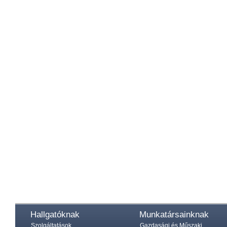
Hallgatóknak
Munkatársainknak
Szolgáltatások
Gazdasági és Műszaki