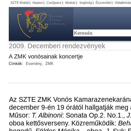
SZTE főoldal
|
Neptun
|
CooSpace
|
Modulo
|
Segítség
|
Észrevétel
|
Oldaltérkép
2009. Decemberi rendezvények
A ZMK vonósainak koncertje
Címkék:
Esemény
,
ZMK
Az SZTE ZMK Vonós Kamarazenekarána
december 9-én 19 órától hallgatják meg 
Műsor:
T. Albinoni
: Sonata Op.2. No.1.,
J
oboa kettősverseny. Közreműködik:
Beh