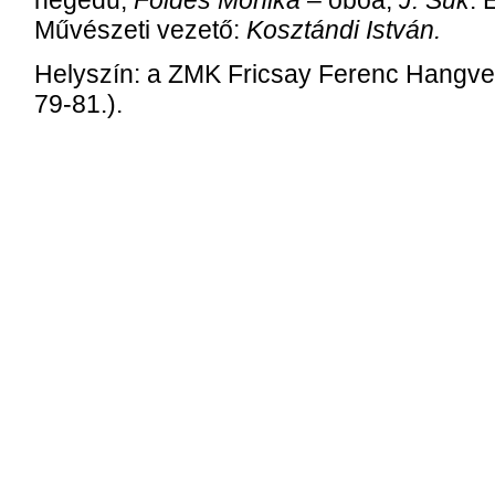
hegedű,
Földes Mónika
– oboa,
J. Suk
: 
Művészeti vezető:
Kosztándi István.
Helyszín: a ZMK Fricsay Ferenc Hangver
79-81.).