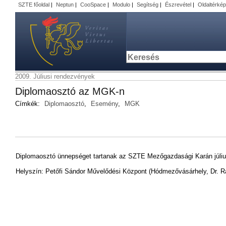
SZTE főoldal
|
Neptun
|
CooSpace
|
Modulo
|
Segítség
|
Észrevétel
|
Oldaltérkép
2009. Júliusi rendezvények
Diplomaosztó az MGK-n
Címkék:
Diplomaosztó
,
Esemény
,
MGK
Diplomaosztó ünnepséget tartanak az SZTE Mezőgazdasági Karán július 
Helyszín: Petőfi Sándor Művelődési Központ (Hódmezővásárhely, Dr. Ra