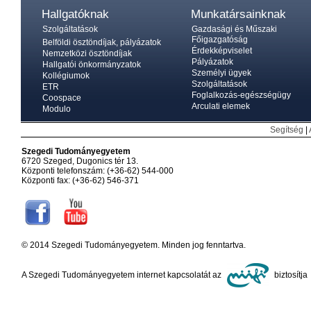
Hallgatóknak
Munkatársainknak
Szolgáltatások
Gazdasági és Műszaki
Főigazgatóság
Belföldi ösztöndíjak, pályázatok
Érdekképviselet
Nemzetközi ösztöndíjak
Pályázatok
Hallgatói önkormányzatok
Személyi ügyek
Kollégiumok
Szolgáltatások
ETR
Foglalkozás-egészségügy
Coospace
Arculati elemek
Modulo
Segítség
|
Szegedi Tudományegyetem
6720 Szeged, Dugonics tér 13.
Központi telefonszám: (+36-62) 544-000
Központi fax: (+36-62) 546-371
© 2014 Szegedi Tudományegyetem. Minden jog fenntartva.
A Szegedi Tudományegyetem internet kapcsolatát az
biztosítja