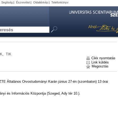
|
Segítség
|
Észrevétel
|
Oldaltérkép
|
Telefonkönyv
K
,
TIK
Cikk nyomtatás
Link küldés
Megosztás
ZTE Általános Orvostudományi Karán június 27-én (szombaton) 13 órai
nyi és Információs Központja (Szeged, Ady tér 10.).