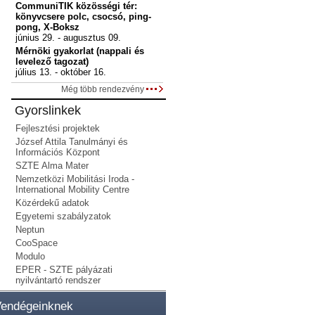
CommuniTIK közösségi tér:
könyvcsere polc, csocsó, ping-
pong, X-Boksz
június 29. - augusztus 09.
Mérnöki gyakorlat (nappali és
levelező tagozat)
július 13. - október 16.
Még több rendezvény
Gyorslinkek
Fejlesztési projektek
József Attila Tanulmányi és
Információs Központ
SZTE Alma Mater
Nemzetközi Mobilitási Iroda -
International Mobility Centre
Közérdekű adatok
Egyetemi szabályzatok
Neptun
CooSpace
Modulo
EPER - SZTE pályázati
nyilvántartó rendszer
endégeinknek