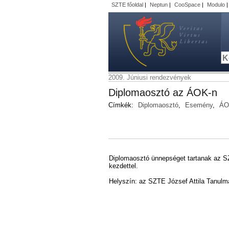
SZTE főoldal
|
Neptun
|
CooSpace
|
Modulo
2009. Júniusi rendezvények
Diplomaosztó az ÁOK-n
Címkék:
Diplomaosztó
,
Esemény
,
ÁO
Diplomaosztó ünnepséget tartanak az S
kezdettel.
Helyszín: az SZTE József Attila Tanulmá