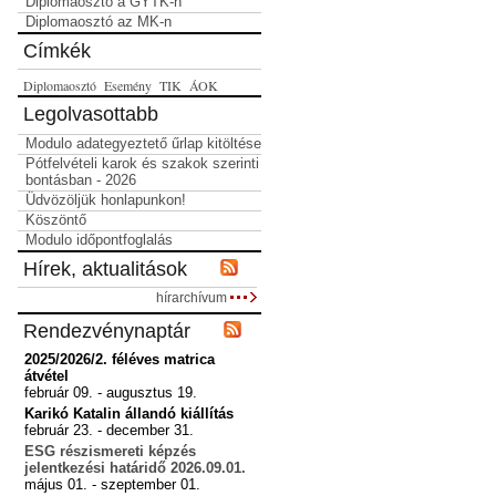
Diplomaosztó a GYTK-n
Diplomaosztó az MK-n
Címkék
Diplomaosztó
Esemény
TIK
ÁOK
Legolvasottabb
Modulo adategyeztető űrlap kitöltése
Pótfelvételi karok és szakok szerinti
bontásban - 2026
Üdvözöljük honlapunkon!
Köszöntő
Modulo időpontfoglalás
Hírek, aktualitások
hírarchívum
Rendezvénynaptár
2025/2026/2. féléves matrica
átvétel
február 09. - augusztus 19.
Karikó Katalin állandó kiállítás
február 23. - december 31.
ESG részismereti képzés
jelentkezési határidő 2026.09.01.
május 01. - szeptember 01.