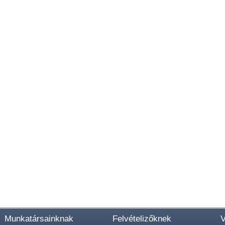
Munkatársainknak
Felvételizőknek
V