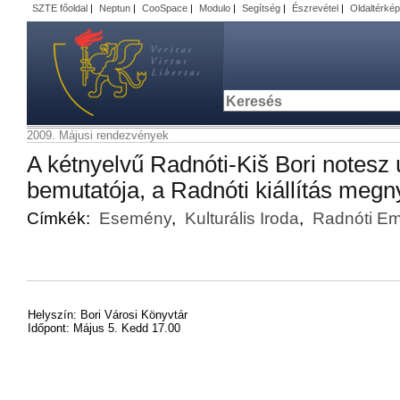
SZTE főoldal
|
Neptun
|
CooSpace
|
Modulo
|
Segítség
|
Észrevétel
|
Oldaltérkép
2009. Májusi rendezvények
A kétnyelvű Radnóti-Kiš Bori notesz
bemutatója, a Radnóti kiállítás megn
Címkék:
Esemény
,
Kulturális Iroda
,
Radnóti Em
Helyszín: Bori Városi Könyvtár
Időpont: Május 5. Kedd 17.00