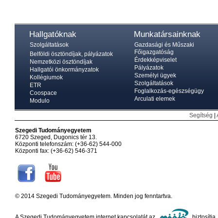
Hallgatóknak
Munkatársainknak
Szolgáltatások
Gazdasági és Műszaki
Főigazgatóság
Belföldi ösztöndíjak, pályázatok
Érdekképviselet
Nemzetközi ösztöndíjak
Pályázatok
Hallgatói önkormányzatok
Személyi ügyek
Kollégiumok
Szolgáltatások
ETR
Foglalkozás-egészségügy
Coospace
Arculati elemek
Modulo
Segítség
|
Szegedi Tudományegyetem
6720 Szeged, Dugonics tér 13.
Központi telefonszám: (+36-62) 544-000
Központi fax: (+36-62) 546-371
© 2014 Szegedi Tudományegyetem. Minden jog fenntartva.
A Szegedi Tudományegyetem internet kapcsolatát az
biztosítja