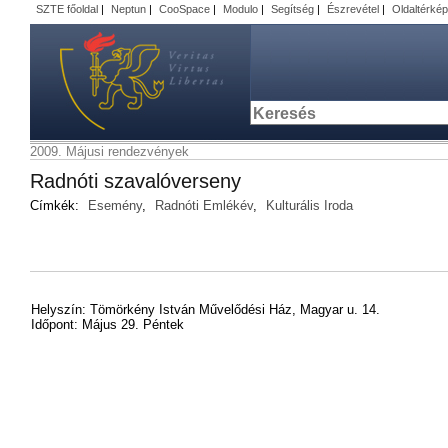
SZTE főoldal
|
Neptun
|
CooSpace
|
Modulo
|
Segítség
|
Észrevétel
|
Oldaltérkép
2009. Májusi rendezvények
Radnóti szavalóverseny
Címkék:
Esemény
,
Radnóti Emlékév
,
Kulturális Iroda
Helyszín: Tömörkény István Művelődési Ház, Magyar u. 14.
Időpont: Május 29. Péntek