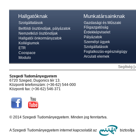
Hallgatóknak
Munkatársainknak
Szolgáltatások
Gazdasági és Műszaki
Főigazgatóság
Belföldi ösztöndíjak, pályázatok
Érdekképviselet
Nemzetközi ösztöndíjak
Pályázatok
Hallgatói önkormányzatok
Személyi ügyek
Kollégiumok
Szolgáltatások
ETR
Foglalkozás-egészségügy
Coospace
Arculati elemek
Modulo
Segítség
|
Szegedi Tudományegyetem
6720 Szeged, Dugonics tér 13.
Központi telefonszám: (+36-62) 544-000
Központi fax: (+36-62) 546-371
© 2014 Szegedi Tudományegyetem. Minden jog fenntartva.
A Szegedi Tudományegyetem internet kapcsolatát az
biztosítja