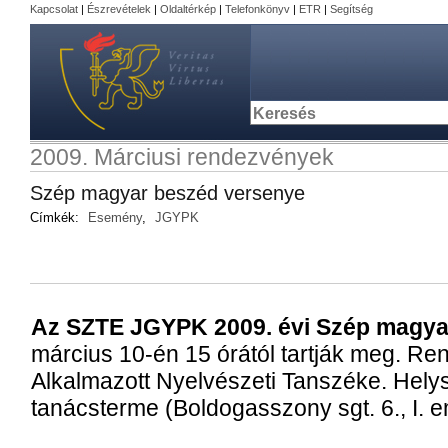
Kapcsolat
|
Észrevételek
|
Oldaltérkép
|
Telefonkönyv
|
ETR
|
Segítség
2009. Márciusi rendezvények
Szép magyar beszéd versenye
Címkék:
Esemény
,
JGYPK
Az SZTE JGYPK 2009. évi Szép magya
március 10-én 15 órától tartják meg. R
Alkalmazott Nyelvészeti Tanszéke. Helys
tanácsterme (Boldogasszony sgt. 6., I. e