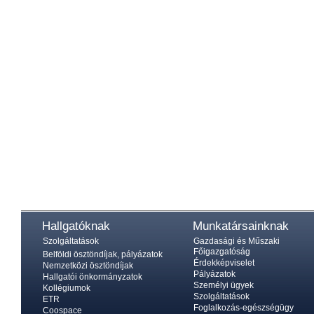
Hallgatóknak
Munkatársainknak
Szolgáltatások
Gazdasági és Műszaki
Főigazgatóság
Belföldi ösztöndíjak, pályázatok
Érdekképviselet
Nemzetközi ösztöndíjak
Pályázatok
Hallgatói önkormányzatok
Személyi ügyek
Kollégiumok
Szolgáltatások
ETR
Foglalkozás-egészségügy
Coospace