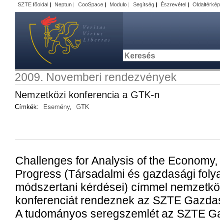
SZTE főoldal
|
Neptun
|
CooSpace
|
Modulo
|
Segítség
|
Észrevétel
|
Oldaltérkép
2009. Novemberi rendezvények
Nemzetközi konferencia a GTK-n
Címkék:
Esemény
,
GTK
Challenges for Analysis of the Economy,
Progress (Társadalmi és gazdasági fol
módszertani kérdései) címmel nemzetk
konferenciát rendeznek az SZTE Gazda
A tudományos seregszemlét az SZTE G