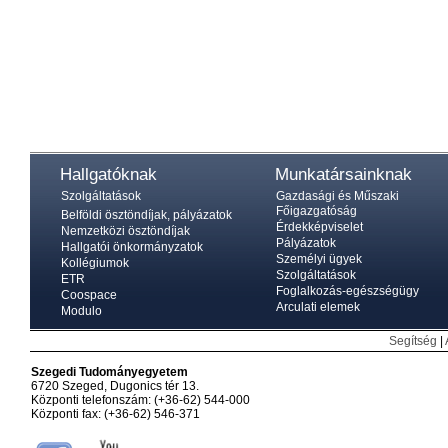
Hallgatóknak
Munkatársainknak
Szolgáltatások
Gazdasági és Műszaki
Főigazgatóság
Belföldi ösztöndíjak, pályázatok
Érdekképviselet
Nemzetközi ösztöndíjak
Pályázatok
Hallgatói önkormányzatok
Személyi ügyek
Kollégiumok
Szolgáltatások
ETR
Foglalkozás-egészségügy
Coospace
Arculati elemek
Modulo
Segítség
|
Szegedi Tudományegyetem
6720 Szeged, Dugonics tér 13.
Központi telefonszám: (+36-62) 544-000
Központi fax: (+36-62) 546-371