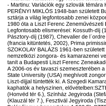
- Martinu: Variációk egy szlovák témára
PERÉNYI MIKLÓS 1948-ban született Bu
sztárja a világ legfontosabb zenei központ
1980 óta a Liszt Ferenc Zeneművészeti
Legfontosabb elismerései: Kossuth-díj (
Pásztory-díj (1987), Chevalier de l´ordre 
(francia kitüntetés, 2002), Prima primissi
SZOKOLAY BALÁZS 1961-ben született 
nemzetközi zongora- és kamarazenei ve
tanít a Budapesti Liszt Ferenc Zeneaka
A 2006-os év tavaszi szemeszterében a
State University (USA) meghívott zongo
Liszt-díjjal tüntették ki. A Szegedi Kama
kaphatók a helyszínen, elővételben:SZTE
(Honvéd tér 6.), Színház Jegyiroda (Stef
(Klauzál tér 7.), Fesztivál Jegyiroda (Tisza