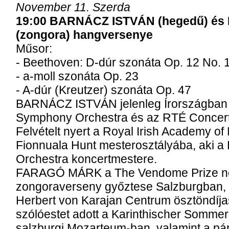
November 11. Szerda
19:00 BARNÁCZ ISTVÁN (hegedű) é
(zongora) hangversenye
Műsor:
- Beethoven: D-dúr szonáta Op. 12 No. 
- a-moll szonáta Op. 23
- A-dúr (Kreutzer) szonáta Op. 47
BARNÁCZ ISTVÁN jelenleg Írországban é
Symphony Orchestra és az RTÉ Concert
Felvételt nyert a Royal Irish Academy of
Fionnuala Hunt mesterosztályába, aki
Orchestra koncertmestere.
FARAGÓ MÁRK a The Vendome Prize n
zongoraverseny győztese Salzburgban,
Herbert von Karajan Centrum ösztöndíja
szólóestet adott a Karinthischer Sommer 
salzburgi Mozarteum-ban, valamint a pári