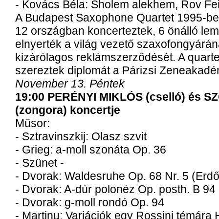
- Kovács Béla: Sholem alekhem, Rov Fe
A Budapest Saxophone Quartet 1995-ben 
12 országban koncerteztek, 6 önálló lem
elnyerték a világ vezető szaxofongyárán
kizárólagos reklámszerződését. A quarte
szereztek diplomát a Párizsi Zeneakadé
November 13. Péntek
19:00 PERÉNYI MIKLÓS (cselló) és
(zongora) koncertje
Műsor:
- Sztravinszkij: Olasz szvit
- Grieg: a-moll szonáta Op. 36
- Szünet -
- Dvorak: Waldesruhe Op. 68 Nr. 5 (Erdő
- Dvorak: A-dúr polonéz Op. posth. B 94
- Dvorak: g-moll rondó Op. 94
- Martinu: Variációk egy Rossini témára