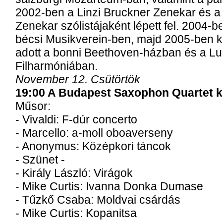
2002-ben a Linzi Bruckner Zenekar és a
Zenekar szólistájaként lépett fel. 2004-b
bécsi Musikverein-ben, majd 2005-ben 
adott a bonni Beethoven-házban és a L
Filharmóniában.
November 12. Csütörtök
19:00 A Budapest Saxophon Quartet k
Műsor:
- Vivaldi: F-dúr concerto
- Marcello: a-moll oboaverseny
- Anonymus: Középkori táncok
- Szünet -
- Király László: Virágok
- Mike Curtis: Ivanna Donka Dumase
- Tűzkő Csaba: Moldvai csárdás
- Mike Curtis: Kopanitsa