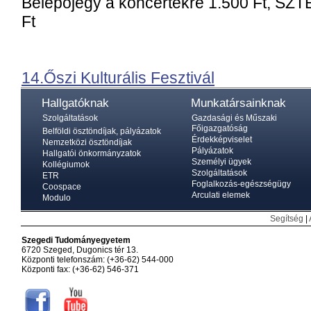
Belépőjegy a koncertekre 1.500 Ft, SZT
Ft
14.Őszi Kulturális Fesztivál
Hallgatóknak
Munkatársainknak
Szolgáltatások
Gazdasági és Műszaki
Főigazgatóság
Belföldi ösztöndíjak, pályázatok
Érdekképviselet
Nemzetközi ösztöndíjak
Pályázatok
Hallgatói önkormányzatok
Személyi ügyek
Kollégiumok
Szolgáltatások
ETR
Foglalkozás-egészségügy
Coospace
Arculati elemek
Modulo
Segítség
|
Szegedi Tudományegyetem
6720 Szeged, Dugonics tér 13.
Központi telefonszám: (+36-62) 544-000
Központi fax: (+36-62) 546-371