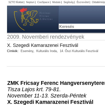
SZTE főoldal
|
Neptun
|
CooSpace
|
Modulo
|
Segítség
|
Észrevétel
|
Oldaltérkép
2009. Novemberi rendezvények
X. Szegedi Kamarazenei Fesztivál
Címkék:
Esemény
,
Kulturális Iroda
,
14. Őszi Kulturális Fesztivál
ZMK Fricsay Ferenc Hangversenyter
Tisza Lajos krt. 79-81.
November 11-13. Szerda-Péntek
X. Szegedi Kamarazenei Fesztivál