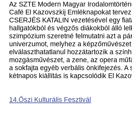
Az SZTE Modern Magyar Irodalomtörtén
Café El Kazovszkij Emléknapokat tervez
CSERJÉS KATALIN vezetésével egy fiata
hallgatókból és végzős diákokból álló lel
szimpózium szeretné felmutatni azt a pá
univerzumot, melyhez a képzőművészet 
elválaszthatatlanul hozzátartozik a szính
mozgásművészet, a zene, az opera műfaja
a sokfajta egyéb verbális önkifejezés. 
kétnapos kiállítás is kapcsolódik El Kazo
14.Őszi Kulturális Fesztivál