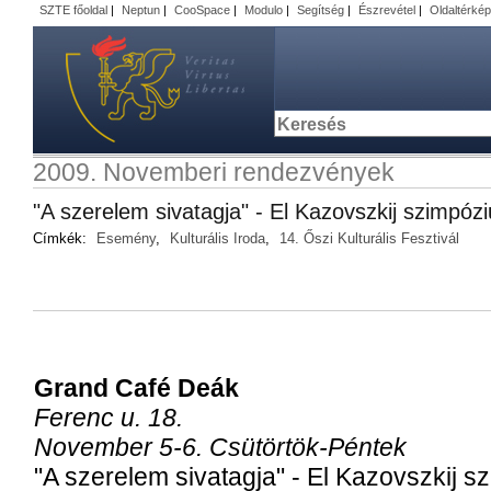
SZTE főoldal
|
Neptun
|
CooSpace
|
Modulo
|
Segítség
|
Észrevétel
|
Oldaltérkép
2009. Novemberi rendezvények
"A szerelem sivatagja" - El Kazovszkij szimpóz
Címkék:
Esemény
,
Kulturális Iroda
,
14. Őszi Kulturális Fesztivál
Grand Café Deák
Ferenc u. 18.
November 5-6. Csütörtök-Péntek
"A szerelem sivatagja" - El Kazovszkij 