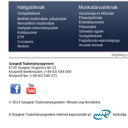
Hallgatóknak
Munkatársainknak
Szolgáltatások
Gazdasági és Műszaki
Főigazgatóság
Belföldi ösztöndíjak, pályázatok
Érdekképviselet
Nemzetközi ösztöndíjak
Pályázatok
Hallgatói önkormányzatok
Személyi ügyek
Kollégiumok
Szolgáltatások
ETR
Foglalkozás-egészségügy
Coospace
Arculati elemek
Modulo
Segítség
|
Szegedi Tudományegyetem
6720 Szeged, Dugonics tér 13.
Központi telefonszám: (+36-62) 544-000
Központi fax: (+36-62) 546-371
© 2014 Szegedi Tudományegyetem. Minden jog fenntartva.
A Szegedi Tudományegyetem internet kapcsolatát az
biztosítja