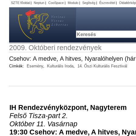
SZTE főoldal
|
Neptun
|
CooSpace
|
Modulo
|
Segítség
|
Észrevétel
|
Oldaltérkép
2009. Októberi rendezvények
Csehov: A medve, A hitves, Nyaralóhelyen (há
Címkék:
Esemény
,
Kulturális Iroda
,
14. Őszi Kulturális Fesztivál
IH Rendezvényközpont, Nagyterem
Felső Tisza-part 2.
Október 11. Vasárnap
19:30 Csehov: A medve, A hitves, Nya