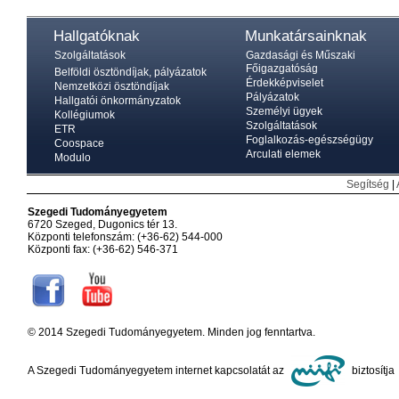
Hallgatóknak
Munkatársainknak
Szolgáltatások
Gazdasági és Műszaki
Főigazgatóság
Belföldi ösztöndíjak, pályázatok
Érdekképviselet
Nemzetközi ösztöndíjak
Pályázatok
Hallgatói önkormányzatok
Személyi ügyek
Kollégiumok
Szolgáltatások
ETR
Foglalkozás-egészségügy
Coospace
Arculati elemek
Modulo
Segítség
|
Szegedi Tudományegyetem
6720 Szeged, Dugonics tér 13.
Központi telefonszám: (+36-62) 544-000
Központi fax: (+36-62) 546-371
© 2014 Szegedi Tudományegyetem. Minden jog fenntartva.
A Szegedi Tudományegyetem internet kapcsolatát az
biztosítja