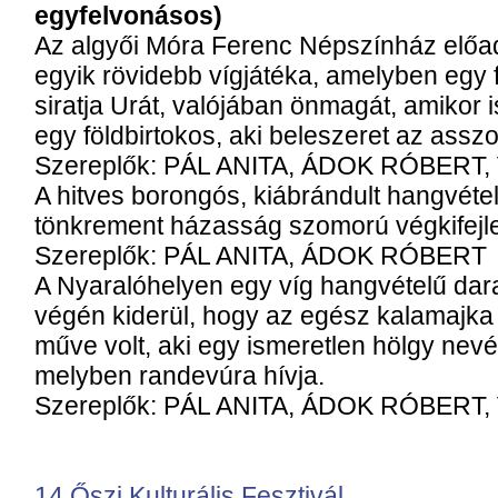
egyfelvonásos)
Az algyői Móra Ferenc Népszínház elő
egyik rövidebb vígjátéka, amelyben egy 
siratja Urát, valójában önmagát, amikor 
egy földbirtokos, aki beleszeret az assz
Szereplők: PÁL ANITA, ÁDOK RÓBERT
A hitves borongós, kiábrándult hangvét
tönkrement házasság szomorú végkifejlet
Szereplők: PÁL ANITA, ÁDOK RÓBERT
A Nyaralóhelyen egy víg hangvételű da
végén kiderül, hogy az egész kalamajka 
műve volt, aki egy ismeretlen hölgy nevéb
melyben randevúra hívja.
Szereplők: PÁL ANITA, ÁDOK RÓBERT
14.Őszi Kulturális Fesztivál