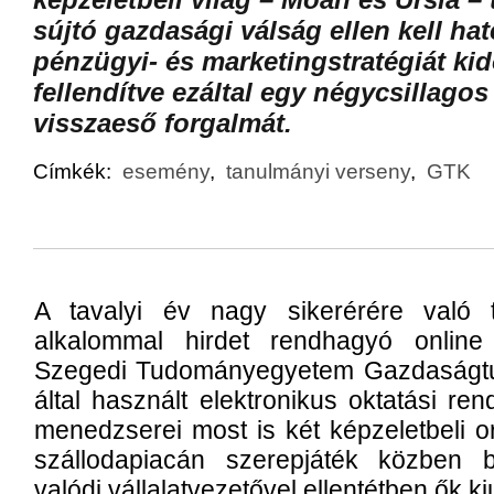
sújtó gazdasági válság ellen kell ha
pénzügyi- és marketingstratégiát ki
fellendítve ezáltal egy négycsillagos
visszaeső forgalmát.
Címkék:
esemény
,
tanulmányi verseny
,
GTK
A tavalyi év nagy sikerérére való t
alkalommal hirdet rendhagyó online
Szegedi Tudományegyetem Gazdaságtu
által használt elektronikus oktatási re
menedzserei most is két képzeletbeli 
szállodapiacán szerepjáték közben b
valódi vállalatvezetővel ellentétben ők ki