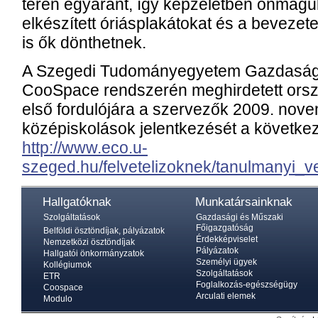
téren egyaránt, így képzeletben önmaguk
elkészített óriásplakátokat és a bevezete
is ők dönthetnek.
A Szegedi Tudományegyetem Gazdaság
CooSpace rendszerén meghirdetett orsz
első fordulójára a szervezők 2009. nove
középiskolások jelentkezését a követke
http://www.eco.u-
szeged.hu/felvetelizoknek/tanulmanyi_
Hallgatóknak
Munkatársainknak
Szolgáltatások
Gazdasági és Műszaki
Főigazgatóság
Belföldi ösztöndíjak, pályázatok
Érdekképviselet
Nemzetközi ösztöndíjak
Pályázatok
Hallgatói önkormányzatok
Személyi ügyek
Kollégiumok
Szolgáltatások
ETR
Foglalkozás-egészségügy
Coospace
Arculati elemek
Modulo