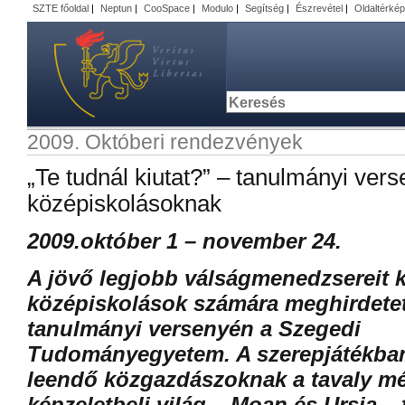
SZTE főoldal
|
Neptun
|
CooSpace
|
Modulo
|
Segítség
|
Észrevétel
|
Oldaltérkép
2009. Októberi rendezvények
„Te tudnál kiutat?” – tanulmányi ver
középiskolásoknak
2009.október 1 – november 24.
A jövő legjobb válságmenedzsereit k
középiskolások számára meghirdetet
tanulmányi versenyén a Szegedi
Tudományegyetem. A szerepjátékban
leendő közgazdászoknak a tavaly mé
képzeletbeli világ –
Moan
és
Ursia
– 