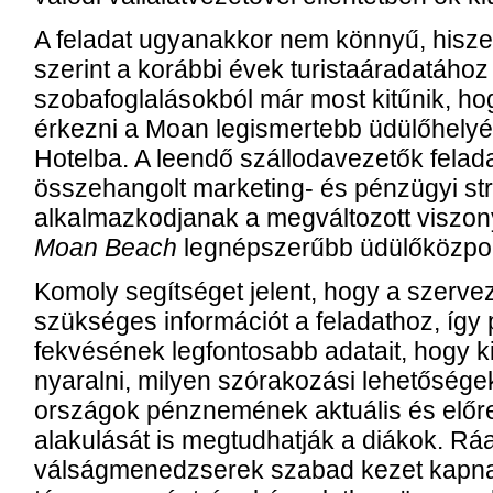
A feladat ugyanakkor nem könnyű, hisze
szerint a korábbi évek turistaáradatához
szobafoglalásokból már most kitűnik, h
érkezni a Moan legismertebb üdülőhelyé
Hotelba. A leendő szállodavezetők felad
összehangolt marketing- és pénzügyi str
alkalmazkodjanak a megváltozott viszon
Moan Beach
legnépszerűbb üdülőközpont
Komoly segítséget jelent, hogy a szer
szükséges információt a feladathoz, így 
fekvésének legfontosabb adatait, hogy ki
nyaralni, milyen szórakozási lehetősége
országok pénznemének aktuális és előrej
alakulását is megtudhatják a diákok. Rá
válságmenedzserek szabad kezet kapnak 