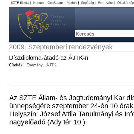
SZTE főoldal
|
Neptun
|
CooSpace
|
Modulo
|
Segítség
|
Észrevétel
|
Oldaltérkép
2009. Szeptemberi rendezvények
Díszdiploma-átadó az ÁJTK-n
Címkék:
Esemény
,
ÁJTK
Az SZTE Állam- és Jogtudományi Kar dí
ünnepségére szeptember 24-én 10 órakor
Helyszín: József Attila Tanulmányi és In
nagyelőadó (Ady tér 10.).