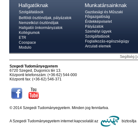
Hallgatóknak
Munkatársainknak
Szolgáltatások
Gazdasági és Műszaki
Főigazgatóság
Belföldi ösztöndíjak, pályázatok
Érdekképviselet
Nemzetközi ösztöndíjak
Pályázatok
Hallgatói önkormányzatok
Személyi ügyek
Kollégiumok
Szolgáltatások
ETR
Foglalkozás-egészségügy
Coospace
Arculati elemek
Modulo
Segítség
|
Szegedi Tudományegyetem
6720 Szeged, Dugonics tér 13.
Központi telefonszám: (+36-62) 544-000
Központi fax: (+36-62) 546-371
© 2014 Szegedi Tudományegyetem. Minden jog fenntartva.
A Szegedi Tudományegyetem internet kapcsolatát az
biztosítja