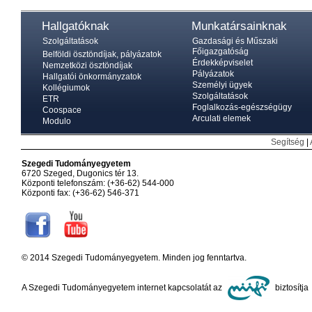
Hallgatóknak
Munkatársainknak
Szolgáltatások
Gazdasági és Műszaki
Főigazgatóság
Belföldi ösztöndíjak, pályázatok
Érdekképviselet
Nemzetközi ösztöndíjak
Pályázatok
Hallgatói önkormányzatok
Személyi ügyek
Kollégiumok
Szolgáltatások
ETR
Foglalkozás-egészségügy
Coospace
Arculati elemek
Modulo
Segítség
|
Szegedi Tudományegyetem
6720 Szeged, Dugonics tér 13.
Központi telefonszám: (+36-62) 544-000
Központi fax: (+36-62) 546-371
© 2014 Szegedi Tudományegyetem. Minden jog fenntartva.
A Szegedi Tudományegyetem internet kapcsolatát az
biztosítja