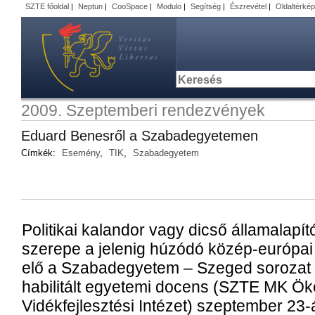
SZTE főoldal
|
Neptun
|
CooSpace
|
Modulo
|
Segítség
|
Észrevétel
|
Oldaltérkép
2009. Szeptemberi rendezvények
Eduard Benesről a Szabadegyetemen
Címkék:
Esemény
,
TIK
,
Szabadegyetem
Politikai kalandor vagy dicső államalap
szerepe a jelenig húzódó közép-európa
elő a Szabadegyetem – Szeged sorozat 
habilitált egyetemi docens (SZTE MK Ök
Vidékfejlesztési Intézet) szeptember 23-á