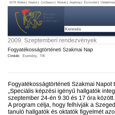
SZTE főoldal
|
Neptun
|
CooSpace
|
Modulo
|
Segítség
|
Észrevétel
|
Oldaltérkép
2009. Szeptemberi rendezvények
Fogyatékosságtörténeti Szakmai Nap
Címkék:
Esemény
,
TIK
Fogyatékosságtörténeti Szakmai Napot 
„Speciális képzési igényű hallgatók inte
szeptember 24-én 9.30 és 17 óra között.
A program célja, hogy felhívják a Sze
tanuló hallgatók és oktatók figyelmét az