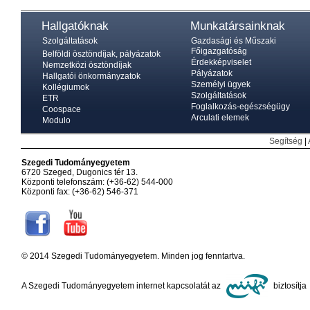
Hallgatóknak
Munkatársainknak
Szolgáltatások
Gazdasági és Műszaki
Főigazgatóság
Belföldi ösztöndíjak, pályázatok
Érdekképviselet
Nemzetközi ösztöndíjak
Pályázatok
Hallgatói önkormányzatok
Személyi ügyek
Kollégiumok
Szolgáltatások
ETR
Foglalkozás-egészségügy
Coospace
Arculati elemek
Modulo
Segítség
|
Szegedi Tudományegyetem
6720 Szeged, Dugonics tér 13.
Központi telefonszám: (+36-62) 544-000
Központi fax: (+36-62) 546-371
© 2014 Szegedi Tudományegyetem. Minden jog fenntartva.
A Szegedi Tudományegyetem internet kapcsolatát az
biztosítja