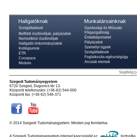
Hallgatóknak
Munkatársainknak
Szolgáltatások
Gazdasági és Műszaki
Főigazgatóság
Belföldi ösztöndíjak, pályázatok
Érdekképviselet
Nemzetközi ösztöndíjak
Pályázatok
Hallgatói önkormányzatok
Személyi ügyek
Kollégiumok
Szolgáltatások
ETR
Foglalkozás-egészségügy
Coospace
Arculati elemek
Modulo
Segítség
|
Szegedi Tudományegyetem
6720 Szeged, Dugonics tér 13.
Központi telefonszám: (+36-62) 544-000
Központi fax: (+36-62) 546-371
© 2014 Szegedi Tudományegyetem. Minden jog fenntartva.
A Szegedi Tudományegyetem internet kapcsolatát az
biztosítja