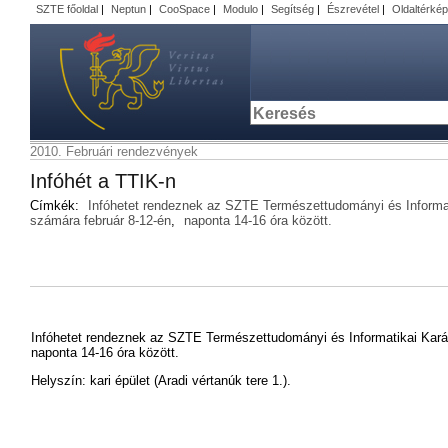
SZTE főoldal
|
Neptun
|
CooSpace
|
Modulo
|
Segítség
|
Észrevétel
|
Oldaltérkép
2010. Februári rendezvények
Infóhét a TTIK-n
Címkék:
Infóhetet rendeznek az SZTE Természettudományi és Informati
számára február 8-12-én
,
naponta 14-16 óra között.
Infóhetet rendeznek az SZTE Természettudományi és Informatikai Karán
naponta 14-16 óra között.
Helyszín: kari épület (Aradi vértanúk tere 1.).