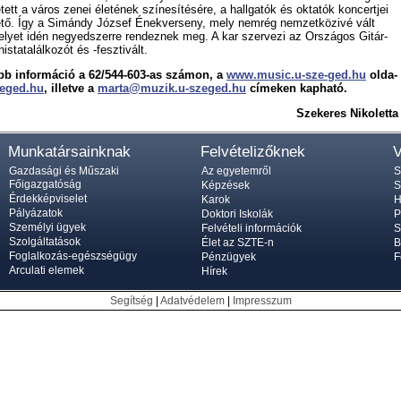
tt a vá­ros ze­nei éle­té­nek szí­ne­sí­té­sé­re, a hall­ga­tók és ok­ta­tók kon­cert­jei
­tő. Így a Simándy Jó­zsef Ének­ver­seny, mely nem­rég nem­zet­kö­zi­vé vált
­lyet idén ne­gyed­szer­re ren­dez­nek meg. A kar szer­ve­zi az Or­szá­gos Gi­tár­
s­ta­ta­lál­ko­zót és -fesz­tivált.
bb in­for­má­ció a 62/544-603-as ­szá­mon, a
www.­mu­sic.u-sze-ged.hu
ol­da­
zeged.hu
, il­let­ve a
mar­ta@­muzik.u-szeged.hu
cí­me­ken kap­ha­tó.
Sze­ke­res Ni­ko­let­ta
Munkatársainknak
Felvételizőknek
V
Gazdasági és Műszaki
Az egyetemről
S
Főigazgatóság
Képzések
S
Érdekképviselet
Karok
H
Pályázatok
Doktori Iskolák
P
Személyi ügyek
Felvételi információk
S
Szolgáltatások
Élet az SZTE-n
B
Foglalkozás-egészségügy
Pénzügyek
F
Arculati elemek
Hírek
Segítség
|
Adatvédelem
|
Impresszum