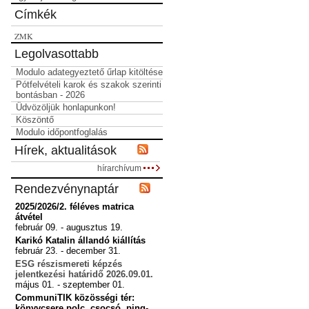
Címkék
ZMK
Legolvasottabb
Modulo adategyeztető űrlap kitöltése
Pótfelvételi karok és szakok szerinti
bontásban - 2026
Üdvözöljük honlapunkon!
Köszöntő
Modulo időpontfoglalás
Hírek, aktualitások
hírarchívum
Rendezvénynaptár
2025/2026/2. féléves matrica
átvétel
február 09. - augusztus 19.
Karikó Katalin állandó kiállítás
február 23. - december 31.
ESG részismereti képzés
jelentkezési határidő 2026.09.01.
május 01. - szeptember 01.
CommuniTIK közösségi tér:
könyvcsere polc, csocsó, ping-