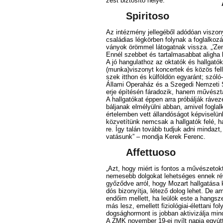
zést biz­to­sí­tó he­lye.
Spir­i­toso
Az in­téz­mény jel­le­gé­ből adó­dó­an vi­szony
csa­lá­di­as lég­kör­ben foly­nak a fog­lal­ko­z
vá­nyok öröm­mel lá­to­gat­nak vis­­sza. „'Ze­
En­nél szeb­bet és tar­tal­ma­sab­bat alig­ha l
A jó han­gu­lat­hoz az ok­ta­tók és hall­ga­tók 
(munka)viszonyt kon­cer­tek és kö­zös fel­lé­p
szek itt­hon és kül­föld­ön egy­aránt; szó­ló
Ál­la­mi Ope­ra­ház és a Sze­ge­di Nem­ze­ti S
er­je épí­té­sén fá­ra­do­zik, ha­nem mű­vész­t
A hall­ga­tó­kat ép­pen ar­ra pró­bál­ják rá­ve­ze
bál­ja­nak el­mé­lyül­ni ab­ban, ami­vel fog­lal
ér­te­lem­ben vett ál­lan­dó­sá­got kép­vi­se­l
köz­ve­tí­tünk nem­csak a hall­ga­tók fe­lé, 
re. Így ta­lán to­vább tud­juk ad­ni mind­az
va­tá­sunk” – mond­ja Ke­rek Fe­renc.
Affet­tu­oso
„Azt, hogy mi­ért is fon­tos a mű­vé­szet­ok
ne­me­sebb dol­go­kat le­het­sé­ges en­nek ré­
győ­ződ­ve ar­ról, hogy Mo­zart hall­ga­tá­s
dós bi­zo­nyít­ja, lé­te­ző do­log le­het. De a
en­dő­im mel­lett, ha le­ülök es­te a hang­s
más lesz, emel­lett fi­zi­o­ló­gi­ai-élet­ta­ni f
dog­ság­hor­mont is job­ban ak­ti­vi­zál­ja mi
A ZMK no­vem­ber 19-ei nyílt nap­ja egyút­tal 