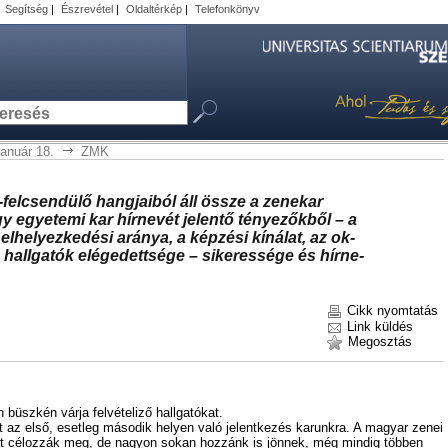
|
Segítség
|
Észrevétel
|
Oldaltérkép
|
Telefonkönyv
január 18.
ZMK
el­csen­dü­lő hang­ja­i­ból áll ös­­sze a ze­ne­kar
 egye­te­mi kar hír­ne­vét je­len­tő té­nye­zők­ből – a
el­he­lyez­ke­dé­si ará­nya, a kép­zé­si kí­ná­lat, az ok­
a hall­ga­tók elé­ge­dett­sé­ge – si­ke­res­sé­ge és hír­ne­
Cikk nyomtatás
Link küldés
Megosztás
büsz­kén vár­ja fel­vé­te­li­ző hall­ga­tó­kat.
nált az el­ső, eset­leg má­so­dik he­lyen va­ló je­lent­ke­zés ka­runk­ra. A ma­gyar ze­nei
mi­át cé­loz­zák meg, de na­gyon so­kan hoz­zánk is jön­nek, még min­dig töb­ben