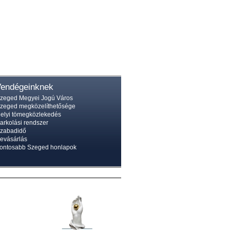
endégeinknek
zeged Megyei Jogú Város
zeged megközelíthetősége
elyi tömegközlekedés
arkolási rendszer
zabadidő
evásárlás
ontosabb Szeged honlapok