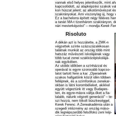
van­nak el­ső he­lyes je­lent­ke­zők, mint ahá
kap­cso­ló­dott, az alap­kép­zé­si sza­kok va
kon hú­szat je­lent; az al­ko­tó­mű­vé­szet é
szak­irá­nyo­kat. Ami vi­szony­lag új, hogy 
Ez a bach­e­lor­ra épí­tett négy fél­éves ha
a ta­ná­ri MA-t ti­zen­há­rom szak­irá­nyon, d
ná­ri mes­ter­kép­zést” – mond­ja
Ke­rek Fe­
Riso­lu­to
A dé­kán azt is hoz­zá­tet­te, a ZMK-n
vég­zet­tek szin­te száz­szá­za­lé­ko­san
ta­lál­nak mun­kát az or­szág több mint
hat­száz mű­vé­sze­ti is­ko­lá­já­nak vagy
több tu­cat ze­nei szak­kö­zép­is­ko­lá­já­
nak egyi­ké­ben.
Az utób­bi idők­ben a szín­ház­zal és
ope­rá­val is egy­re szo­ro­sabb kap­cso­
la­tot tar­tott fenn a kar. „Ope­ra­ének
sza­kos hall­ga­tó­ink kö­zül idén töb­ben
fel­lép­nek, és a szim­fo­ni­kus ze­ne­kar­
ok­ban is lát­ni korom­bélieket, akik­kel
együtt vé­gez­tünk itt vagy Bu­da­pes­
ten, és egy­re-más­ra vált­ja őket a fi­a­
ta­labb, ná­lunk vég­zett ge­ne­rá­ció” – te­
szi hoz­zá, nem tit­kolt büsz­ke­ség­gel,
Ke­rek Fe­renc. A Ze­ne­aka­dé­mia után a
sze­ge­di in­téz­mény az or­szág má­so­
dik leg­nép­sze­rűbb fel­ső­fo­kú ze­ni kép­