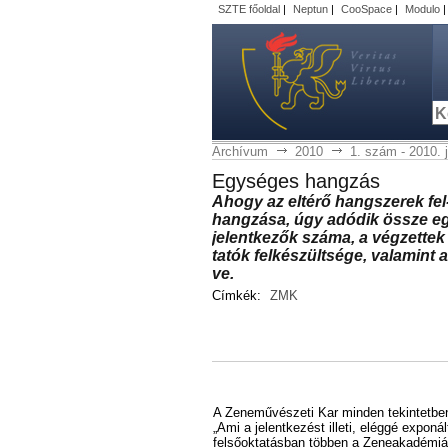
SZTE főoldal
|
Neptun
|
CooSpace
|
Modulo
Archívum
2010
1. szám - 2010. 
Egy­sé­ges hang­zás
Ahogy az el­té­rő hang­sze­rek fel-f
hang­zás­a, úgy adó­dik ös­­sze egy
je­lent­ke­zők szá­ma, a vég­zet­tek 
ta­tók fel­ké­szült­sé­ge, va­la­mint 
ve.
Címkék:
ZMK
A Ze­ne­mű­vé­sze­ti Kar min­den te­kin­tet­ben 
„Ami a je­lent­ke­zést il­le­ti, elég­gé ex­po­
fel­ső­ok­ta­tás­ban töb­ben a Ze­ne­aka­dé­