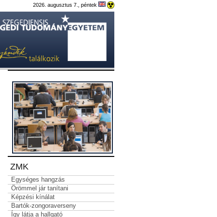
2026. augusztus 7., péntek
ZMK
Egy­sé­ges hang­zás
Öröm­mel jár ta­ní­ta­ni
Képzési kínálat
Bar­tók-zon­go­ra­ver­seny
Így látja a hallgató