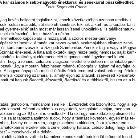
A kar szá­mos ki­sebb-na­gyobb ének­kar­ral és ze­ne­kar­ral büsz­kél­ked­het.
Fo­tó: Se­ges­vá­ri Csa­ba.
­lag ke­vés hall­ga­tót fog­lal­koz­tat, en­nek kö­vet­kez­té­ben azon­ban rend­kí­vül
á­sok, so­kan má­so­dik, sőt el­ső ott­ho­nuk­nak te­kin­tik a kart, és a ko­ráb­bi ta­nít­
nei gyer­me­ke­ink' után most már las­san 'ze­nei uno­ká­ink­kal' is ta­lál­koz­ha­tunk.
e­het el­kép­zel­ni” – te­szi hoz­zá a dé­kán.
ki­emel­ke­dő­ kap­cso­la­ta is hoz­zá­já­rul, a szo­ros mes­ter-ta­nít­vá­nyi
é­sek szí­ne­sí­tik. A ta­ná­ri kar ne­ves ok­ta­tói szak­má­juk­ban el­is­mert ze­né­
- és ka­ma­ra­mű­vé­szek, a Sze­ge­di Szim­fo­ni­kus Ze­ne­kar tag­jai vagy a Ma­gyar
zín­ház éne­ke­sei. A fi­a­ta­labb ok­ta­tók nagy ré­sze pe­dig nem­csak sa­ját kar­ri­
a­nár­ként ta­nít­vá­nyai előremenetelét is gon­dos­ko­dó fi­gye­lem­mel kí­sé­ri.
t­ni, hogy a ro­ha­nó, cél­ra­tö­rő vi­lág­szem­lé­let­tel el­len­tét­ben mi­nél in­kább pró­
­koz­nak. „Így a mos­ta­ni fel­szí­ne­sen ro­ha­nó, túl­pör­gős vi­lág­ban mi egy­faj­ta jó
ünk. A ha­gyo­mány­ápo­lás mel­lett örö­kös ér­ték­te­rem­tést va­ló­sí­tunk meg: ér­té­ket
ha­nem a kö­zön­ség szá­má­ra is, amely el­jön az ál­ta­lunk szer­ve­zett kon­cer­tek­
t, amit mi ka­punk
Bach­tól, Mo­zart­tól, Bar­tók­tól
és a töb­bi­ek­től, hi­szen ez a hi­
­ta­tás, gon­do­lom, mon­da­nom sem kell. Év­ez­re­dek óta bi­zo­nyí­tott, hogy a leg­
vén ki­hoz­ni. Há­mo­ri aka­dé­mi­kus agy­ku­ta­tó, vizs­gá­la­tai alap­ján, meg van
a köz­ben még az IQ-szint is emel­ke­dik. Ha ezt egy nem­zet­kö­zi­leg el­is­mert tu­
mit a sa­ját ta­pasz­ta­la­ta­im­ból tu­dok, hogy a ta­ní­tást kö­ve­tő­en, egyéb más te­
zer­hez, bi­zony én is ér­zem, hogy pszi­ché­sen ol­dó­dom, és a köz­ér­ze­tem is
o­lya­ma­tok­ban is ér­zé­kel­he­tő a ze­ne jó­té­kony ha­tá­sa. Lé­te­ző do­log, hogy a bol­
nd­ez” – mo­so­lyo­dik el a dé­kán.
elő­fel­vé­te­li is volt, de bár­mi­lyen ze­ne­sze­re­tő ér­dek­lő­dőt öröm­mel fo­gad­