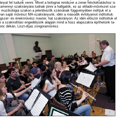
­nyat fel tu­dunk ven­ni. Mi­vel a bo­lo­gnai rend­szer a ze­nei fel­ső­ok­ta­tás­hoz is
­la­men­­nyi szak­irányára tud­nak jön­ni a hall­ga­tók, ez az elő­adó-mű­vé­szet sza­
s muzikoló­gia sza­kon a je­lent­ke­zők szá­má­nak függ­vé­nyé­ben in­dít­juk el a
van sa­ját mű­vé­szi MA-szakirányunk, idén a má­so­dik év­fo­lya­mot in­dí­tot­tuk.
ng­szer- és ének­mű­vész mas­ter, hat szak­irá­nyon. Az idén elő­ször in­dí­tot­tuk el
e a szak­in­dí­tá­si en­ge­dé­lyünk alap­ján mind a húsz alap­szak­ra épít­he­tünk ta­
renc
dékán, Liszt-dí­jas zon­go­ra­mű­vész.