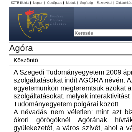
SZTE főoldal
|
Neptun
|
CooSpace
|
Modulo
|
Segítség
|
Észrevétel
|
Oldaltérké
Agóra
Köszöntő
A Szegedi Tudományegyetem 2009 ápril
szolgáltatásokat indít AGÓRA névén. 
egyetemünkön megteremtsük azokat a
szolgáltatásokat, melyek interaktivitást
Tudományegyetem polgárai között.
A névadás nem véletlen: mint azt bi
ókori görögöknél Agórának hív
gyülekezetét, a város szívét, ahol a 