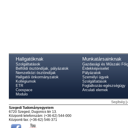
Hallgatóknak
Munkatársainknak
Szolgáltatások
Gazdasági és Műszaki Fői
Belföldi ösztöndíjak, pályázatok
Érdekképviselet
Nemzetközi ösztöndíjak
Pályázatok
Hallgatói önkormányzatok
Személyi ügyek
Kollégiumok
Szolgáltatások
ETR
Foglalkozás-egészségügy
Coospace
Arculati elemek
Modulo
Segítség
|
Szegedi Tudományegyetem
6720 Szeged, Dugonics tér 13.
Központi telefonszám: (+36-62) 544-000
Központi fax: (+36-62) 546-371