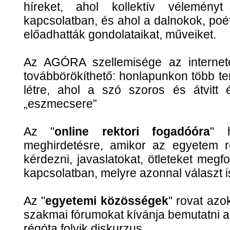
híreket, ahol kollektív véleményt
kapcsolatban, és ahol a dalnokok, po
előadhatták gondolataikat, műveiket.
Az AGÓRA szellemisége az internet
továbbörökíthető: honlapunkon több te
létre, ahol a szó szoros és átvitt 
„eszmecsere”
Az "
online rektori fogadóóra
" 
meghirdetésre, amikor az egyetem re
kérdezni, javaslatokat, ötleteket me
kapcsolatban, melyre azonnal választ 
Az "
egyetemi közösségek
" rovat az
szakmai fórumokat kívánja bemutatni 
régóta folyik diskurzus.