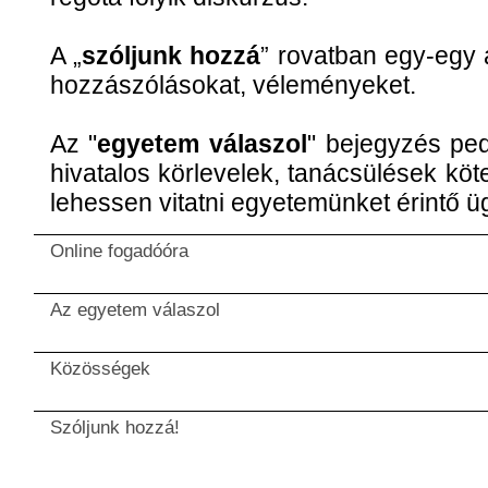
A „
szóljunk hozzá
” rovatban egy-egy 
hozzászólásokat, véleményeket.
Az "
egyetem válaszol
" bejegyzés pedi
hivatalos körlevelek, tanácsülések kö
lehessen vitatni egyetemünket érintő ü
Online fogadóóra
Az egyetem válaszol
Közösségek
Szóljunk hozzá!