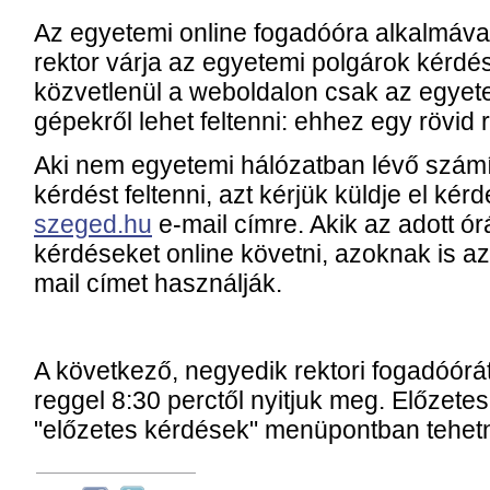
Az egyetemi online fogadóóra alkalmáva
rektor várja az egyetemi polgárok kérdés
közvetlenül a weboldalon csak az egyet
gépekről lehet feltenni: ehhez egy rövid 
Aki nem egyetemi hálózatban lévő számí
kérdést feltenni, azt kérjük küldje el kér
szeged.hu
e-mail címre. Akik az adott ó
kérdéseket online követni, azoknak is azt
mail címet használják.
A következő, negyedik rektori fogadóór
reggel 8:30 perctől nyitjuk meg. Előzete
"előzetes kérdések" menüpontban tehetn