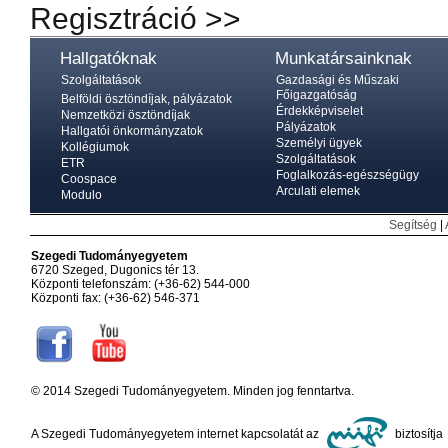
Regisztráció >>
Hallgatóknak
Munkatársainknak
Szolgáltatások
Gazdasági és Műszaki
Főigazgatóság
Belföldi ösztöndíjak, pályázatok
Érdekképviselet
Nemzetközi ösztöndíjak
Pályázatok
Hallgatói önkormányzatok
Személyi ügyek
Kollégiumok
Szolgáltatások
ETR
Foglalkozás-egészségügy
Coospace
Arculati elemek
Modulo
Segítség
|
Szegedi Tudományegyetem
6720 Szeged, Dugonics tér 13.
Központi telefonszám: (+36-62) 544-000
Központi fax: (+36-62) 546-371
© 2014 Szegedi Tudományegyetem. Minden jog fenntartva.
A Szegedi Tudományegyetem internet kapcsolatát az
biztosítja