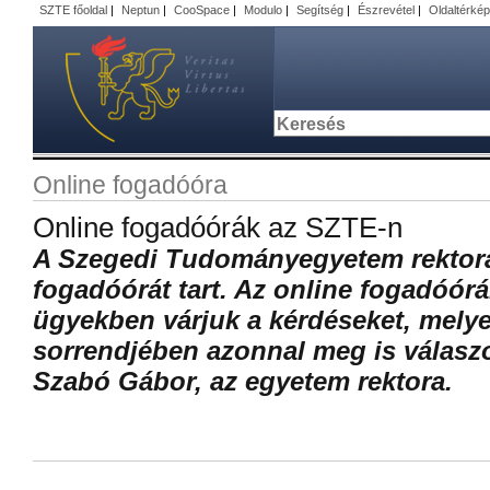
SZTE főoldal
|
Neptun
|
CooSpace
|
Modulo
|
Segítség
|
Észrevétel
|
Oldaltérkép
Online fogadóóra
Online fogadóórák az SZTE-n
A Szegedi Tudományegyetem rektora
fogadóórát tart. Az online fogadóór
ügyekben várjuk a kérdéseket, melye
sorrendjében azonnal meg is válaszol
Szabó Gábor, az egyetem rektora.