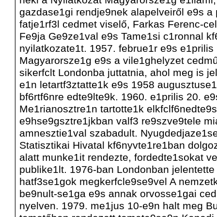
gazdase1gi rendje9nek alapelveiről e9s a 
fatje1rf3l cedmet viselő, Farkas Ferenc-cel
Fe9ja Ge9ze1val e9s Tame1si c1ronnal k
nyilatkozate1t. 1957. februe1r e9s e1prili
Magyarorsze1g e9s a vile1ghelyzet cedmű
sikerfclt Londonba juttatnia, ahol meg is j
e1n letartf3ztatte1k e9s 1958 augusztuse1
bf6rtf6nre edte9lte9k. 1960. e1prilis 20. e
Me1rianosztre1n tartotte1k elkfclf6nedte9
e9hse9gsztre1jkban valf3 re9szve9tele mia
amnesztie1val szabadult. Nyugdedjaze1se
Statisztikai Hivatal kf6nyvte1re1ban dolgo
alatt munke1it rendezte, fordedte1sokat ve
publike1lt. 1976-ban Londonban jelentett
hatf3se1gok megkerfcle9se9vel A nemzetk
be9nult-se1ga e9s annak orvosse1gai ce
nyelven. 1979. me1jus 10-e9n halt meg B