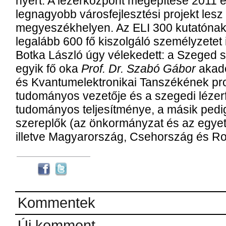
nyert. A lézerközpont megépítése 2011 é
legnagyobb városfejlesztési projekt lesz
megyeszékhelyen. Az ELI 300 kutatónak
legalább 600 fő kiszolgáló személyzetet ig
Botka László úgy vélekedett: a Szeged
egyik fő oka
Prof. Dr. Szabó Gábor
akadé
és Kvantumelektronikai Tanszékének pro
tudományos vezetője és a szegedi lézerf
tudományos teljesítménye, a másik pedig
szereplők (az önkormányzat és az egye
illetve Magyarország, Csehország és R
Kommentek
Új komment