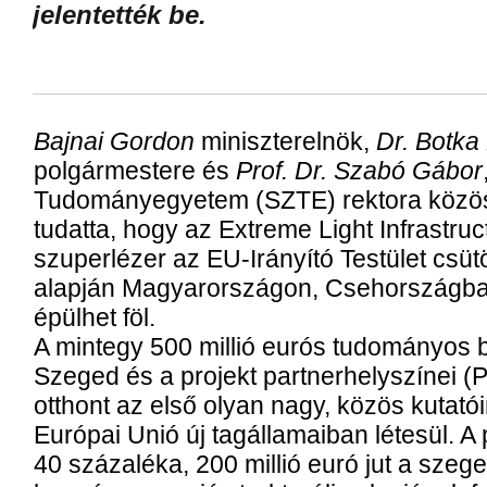
jelentették be.
Bajnai Gordon
miniszterelnök,
Dr. Botka
polgármestere és
Prof. Dr. Szabó Gábor
Tudományegyetem (SZTE) rektora közös 
tudatta, hogy az Extreme Light Infrastru
szuperlézer az EU-Irányító Testület csü
alapján Magyarországon, Csehországb
épülhet föl.
A mintegy 500 millió eurós tudományos
Szeged és a projekt partnerhelyszínei (
otthont az első olyan nagy, közös kutató
Európai Unió új tagállamaiban létesül. A
40 százaléka, 200 millió euró jut a szege