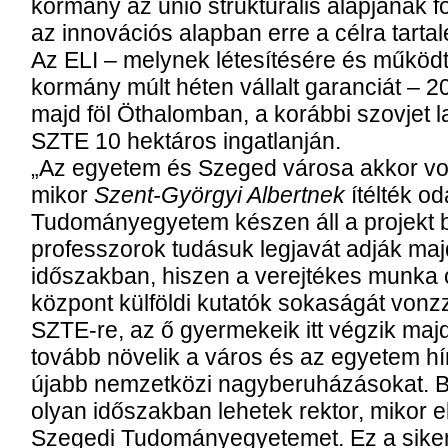
kormány az unió strukturális alapjának fo
az innovációs alapban erre a célra tartal
Az ELI – melynek létesítésére és működ
kormány múlt héten vállalt garanciát – 2
majd föl Öthalomban, a korábbi szovjet l
SZTE 10 hektáros ingatlanján.
„Az egyetem és Szeged városa akkor volt 
mikor
Szent-Györgyi Albertnek
ítélték od
Tudományegyetem készen áll a projekt 
professzorok tudásuk legjavát adják ma
időszakban, hiszen a verejtékes munka 
központ külföldi kutatók sokaságát von
SZTE-re, az ő gyermekeik itt végzik maj
tovább növelik a város és az egyetem hír
újabb nemzetközi nagyberuházásokat. B
olyan időszakban lehetek rektor, mikor ek
Szegedi Tudományegyetemet. Ez a siker 