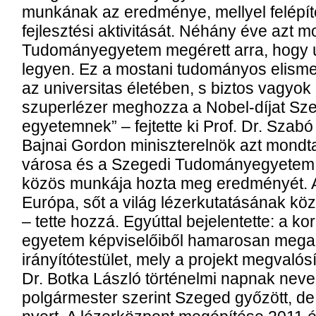
munkának az eredménye, mellyel felépít
fejlesztési aktivitását. Néhány éve azt 
Tudományegyetem megérett arra, hogy ú
legyen. Ez a mostani tudományos elisme
az universitas életében, s biztos vagyo
szuperlézer meghozza a Nobel-díjat Sz
egyetemnek” – fejtette ki Prof. Dr. Szab
Bajnai Gordon miniszterelnök azt mondt
városa és a Szegedi Tudományegyetem e
közös munkája hozta meg eredményét. 
Európa, sőt a világ lézerkutatásának kö
– tette hozzá. Egyúttal bejelentette: a k
egyetem képviselőiből hamarosan megal
irányítótestület, mely a projekt megvalósí
Dr. Botka László történelmi napnak nevez
polgármester szerint Szeged győzött, 