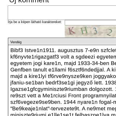
Írja be a képen látható karaktereket:
Vendég
Bibf3 Istve1n1911. augusztus 7-e9n szfclet
kf6nyvte1rigazgatf3 volt a sgdeezi egyete
egyetem jogi kare1n, majd 1933-34-ben 
Genfben tanult e1llami f6sztf6ndedjjal. A k
majd a kire1lyi tf6rve9nysze9ken joggyak
jfaniu-se1ban bedrf3se1gi jegyző lett. 19
Igazse1gfcgyminiszte9riumban dolgozott.
re9szt vett a Me1rciusi Front programnyil
szf6vegeze9se9ben. 1944 nyare1n fogal-
"Be9keaje1nlat"-tervezete9t. A ne9met meg
miniszte9riumi e1lle1se1t felhaszne1lva me