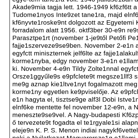
Akade9mia tagja lett. 1946-1949 kf6zf6tt a
Tudome1nyos Inte9zet tane1ra, majd elnf6
kf6nyvte1roske9nt dolgozott az Egyetemi 
forradalom alatt 1956. oktf3ber 30-e9n re9
Parasztpe1rt (november 1-je9től Petőfi Pe1
fajje1szerveze9se9ben. November 2-e1n a
egyfctt miniszternek jelf6lte az fajje1alaku
korme1nyba, edgy november 3-e1n e1llam
ki. November 4-e9n Tildy Zolte1nnal egyfct
Orsze1ggyűle9s e9pfclete9t megsze1llf3 s
me9g aznap kie1ltve1nyt fogalmazott meg,
korme1ny egyetlen ke9pviselője. Az e9pfc
e1n hagyta el, tisztse9ge alf3l Dobi Istve1
elnf6ke mentette fel november 12-e9n, a
meneszte9se9vel. A Nagy-budapesti Kf6z
ő tervezete9t fogadta el te1rgyale1si ala
eleje9n K. P. S. Menon indiai nagykf6vettel
neki a Nyilatkozat Magyarorsze1g e1llami,