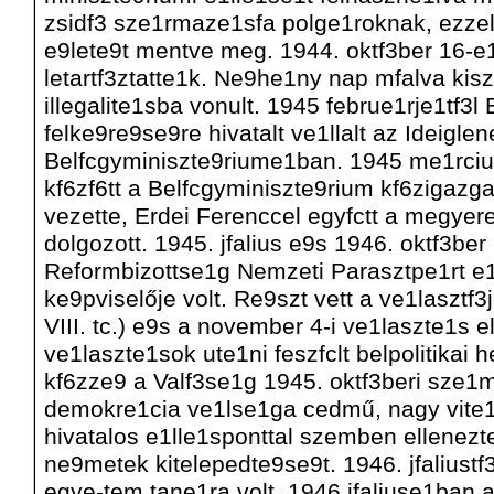
zsidf3 sze1rmaze1sfa polge1roknak, ezze
e9lete9t mentve meg. 1944. oktf3ber 16-e
letartf3ztatte1k. Ne9he1ny nap mfalva kis
illegalite1sba vonult. 1945 februe1rje1tf3l
felke9re9se9re hivatalt ve1llalt az Ideig
Belfcgyminiszte9riume1ban. 1945 me1rcius
kf6zf6tt a Belfcgyminiszte9rium kf6zigazga
vezette, Erdei Ferenccel egyfctt a megyer
dolgozott. 1945. jfalius e9s 1946. oktf3ber 
Reformbizottse1g Nemzeti Parasztpe1rt e1l
ke9pviselője volt. Re9szt vett a ve1lasztf3
VIII. tc.) e9s a november 4-i ve1laszte1s
ve1laszte1sok ute1ni feszfclt belpolitikai 
kf6zze9 a Valf3se1g 1945. oktf3beri sze
demokre1cia ve1lse1ga cedmű, nagy vite1t 
hivatalos e1lle1sponttal szemben ellenez
ne9metek kitelepedte9se9t. 1946. jfaliustf
egye-tem tane1ra volt. 1946 jfaliuse1ba