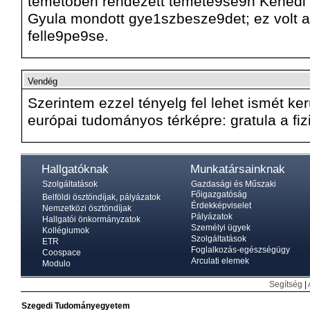
temetőben rendezett temete9se9n Kenedi 
Gyula mondott gye1szbesze9det; ez volt a
felle9pe9se.
Vendég
Szerintem ezzel tényelg fel lehet ismét ker
európai tudományos térképre: gratula a fi
Hallgatóknak
Munkatársainknak
Szolgáltatások
Gazdasági és Műszaki
Főigazgatóság
Belföldi ösztöndíjak, pályázatok
Érdekképviselet
Nemzetközi ösztöndíjak
Pályázatok
Hallgatói önkormányzatok
Személyi ügyek
Kollégiumok
Szolgáltatások
ETR
Foglalkozás-egészségügy
Coospace
Arculati elemek
Modulo
Segítség
|
Szegedi Tudományegyetem