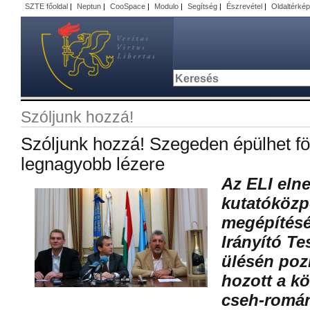
SZTE főoldal
|
Neptun
|
CooSpace
|
Modulo
|
Segítség
|
Észrevétel
|
Oldaltérkép
Szóljunk hozzá!
Szóljunk hozzá! Szegeden épülhet föl
legnagyobb lézere
Az ELI eln
kutatóközp
megépítésé
Irányító Te
ülésén pozi
hozott a k
cseh-román