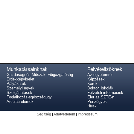
Munkatársainknak
Felvételizõknek
Gazdasági és Műszaki Főigazgatóság
Az egyetemről
Érdekképviselet
Képzések
Pályázatok
Karok
Személyi ügyek
Doktori Iskolák
Szolgáltatások
Felvételi információk
Foglalkozás-egészségügy
Élet az SZTE-n
Arculati elemek
Pénzügyek
Hírek
Segítség
|
Adatvédelem
|
Impresszum