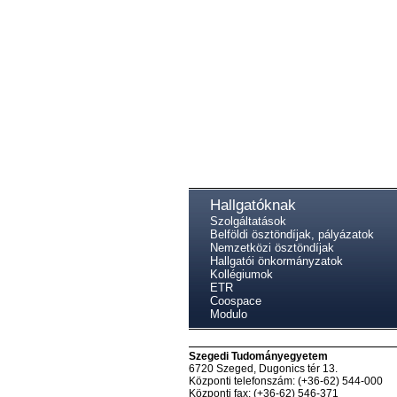
Hallgatóknak
Szolgáltatások
Belföldi ösztöndíjak, pályázatok
Nemzetközi ösztöndíjak
Hallgatói önkormányzatok
Kollégiumok
ETR
Coospace
Modulo
Szegedi Tudományegyetem
6720 Szeged, Dugonics tér 13.
Központi telefonszám: (+36-62) 544-000
Központi fax: (+36-62) 546-371