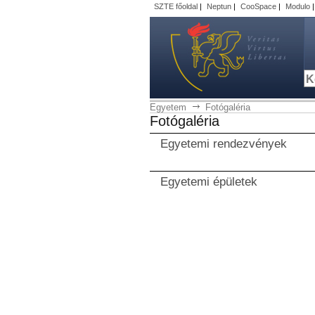
SZTE főoldal
|
Neptun
|
CooSpace
|
Modulo
Egyetem
Fotógaléria
Fotógaléria
Egyetemi rendezvények
Egyetemi épületek