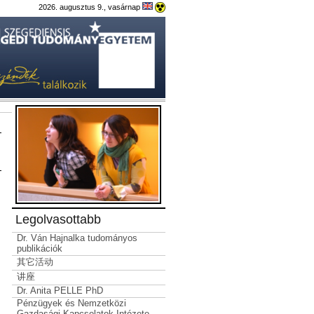
2026. augusztus 9., vasárnap
Legolvasottabb
Dr. Ván Hajnalka tudományos
publikációk
其它活动
讲座
Dr. Anita PELLE PhD
Pénzügyek és Nemzetközi
Gazdasági Kapcsolatok Intézete