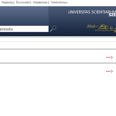
|
Segítség
|
Észrevétel
|
Oldaltérkép
|
Telefonkönyv