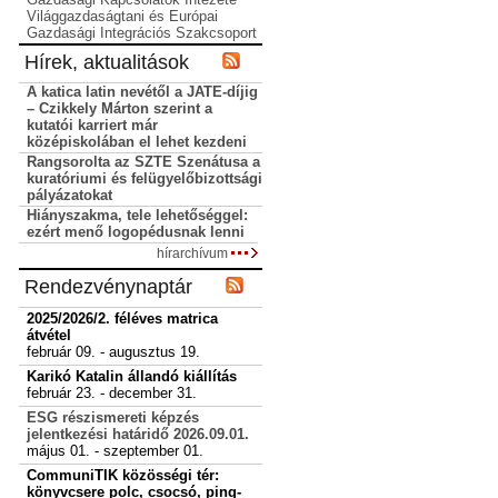
Világgazdaságtani és Európai
Gazdasági Integrációs Szakcsoport
Hírek, aktualitások
A katica latin nevétől a JATE-díjig
– Czikkely Márton szerint a
kutatói karriert már
középiskolában el lehet kezdeni
Rangsorolta az SZTE Szenátusa a
kuratóriumi és felügyelőbizottsági
pályázatokat
Hiányszakma, tele lehetőséggel:
ezért menő logopédusnak lenni
hírarchívum
Rendezvénynaptár
2025/2026/2. féléves matrica
átvétel
február 09. - augusztus 19.
Karikó Katalin állandó kiállítás
február 23. - december 31.
ESG részismereti képzés
jelentkezési határidő 2026.09.01.
május 01. - szeptember 01.
CommuniTIK közösségi tér:
könyvcsere polc, csocsó, ping-