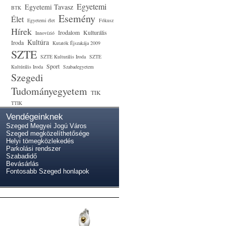
Egyetemi
Egyetemi Tavasz
BTK
Esemény
Élet
Egyetemi élet
Fókusz
Hírek
Irodalom
Kulturális
Innovízió
Kultúra
Iroda
Kutatók Éjszakája 2009
SZTE
SZTE Kulturális Iroda
SZTE
Sport
Kultúrális Iroda
Szabadegyetem
Szegedi
Tudományegyetem
TIK
TTIK
Vendégeinknek
Szeged Megyei Jogú Város
Szeged megközelíthetősége
Helyi tömegközlekedés
Parkolási rendszer
Szabadidő
Bevásárlás
Fontosabb Szeged honlapok