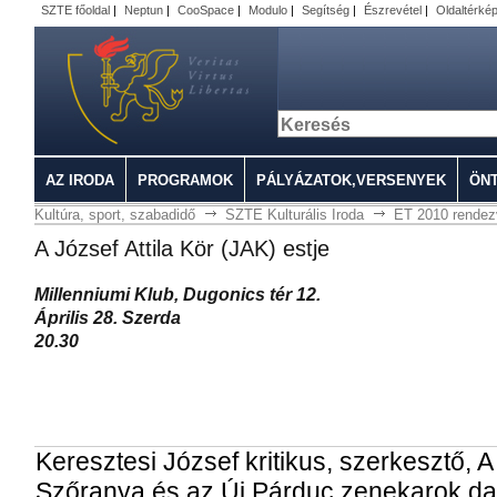
SZTE főoldal
|
Neptun
|
CooSpace
|
Modulo
|
Segítség
|
Észrevétel
|
Oldaltérké
AZ IRODA
PROGRAMOK
PÁLYÁZATOK,VERSENYEK
ÖN
Kultúra, sport, szabadidő
SZTE Kulturális Iroda
ET 2010 rende
A József Attila Kör (JAK) estje
Millenniumi Klub, Dugonics tér 12.
Április 28. Szerda
20.30
Keresztesi József kritikus, szerkesztő, A
Szőranya és az Új Párduc zenekarok dal