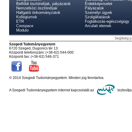
Belföldi ösztöndíjak, pályázatok
Érdekképviselet
Nemzetközi ösztöndíjak
Pályázatok
Hallgatói önkormányzatok
Személyi ügyek
Kollégiumok
Szolgáltatások
ETR
Foglalkozás-egészségügy
Coospace
Arculati elemek
Modulo
Segítség
|
Szegedi Tudományegyetem
6720 Szeged, Dugonics tér 13.
Központi telefonszám: (+36-62) 544-000
Központi fax: (+36-62) 546-371
© 2014 Szegedi Tudományegyetem. Minden jog fenntartva.
A Szegedi Tudományegyetem internet kapcsolatát az
biztosítja