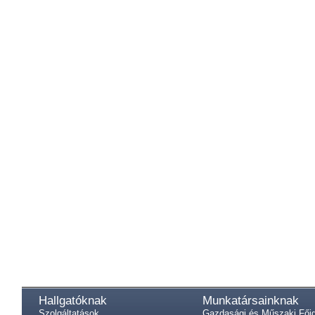
Hallgatóknak
Munkatársainknak
Szolgáltatások
Gazdasági és Műszaki Fői