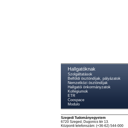
Hallgatóknak
Szolgáltatások
Belföldi ösztöndíjak, pályázatok
Nemzetközi ösztöndíjak
Hallgatói önkormányzatok
Kollégiumok
ETR
Coospace
Modulo
Szegedi Tudományegyetem
6720 Szeged, Dugonics tér 13.
Központi telefonszám: (+36-62) 544-000