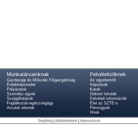
Munkatársainknak
Felvételizõknek
Gazdasági és Műszaki Főigazgatóság
Az egyetemről
Érdekképviselet
Képzések
Pályázatok
Karok
Személyi ügyek
Doktori Iskolák
Szolgáltatások
Felvételi információk
Foglalkozás-egészségügy
Élet az SZTE-n
Arculati elemek
Pénzügyek
Hírek
Segítség
|
Adatvédelem
|
Impresszum