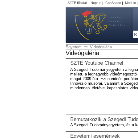
SZTE főoldal
|
Neptun
|
CooSpace
|
Modulo
Egyetem
Videógaléria
Videógaléria
SZTE Youtube Channel
A Szegedi Tudományegyetem a legnag
mellett, a legnagyobb videómegosztó p
magát 2009 óta. Ezen videós portálon
Innovízió műsorai, valamint a Szeg
mindennapi életével kapcsolatos vide
Bemutatkozik a Szegedi Tu
A Szegedi Tudományegyetem, és a kar
Egyetemi események