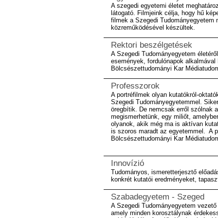
A szegedi egyetemi életet meghatáro
látogató. Filmjeink célja, hogy hű k
filmek a Szegedi Tudományegyetem 
közreműködésével készültek.
Rektori beszélgetések
A Szegedi Tudományegyetem életéről, 
események, fordulónapok alkalmával 
Bölcsészettudományi Kar Médiatudo
Professzorok
A portréfilmek olyan kutatókról-oktat
Szegedi Tudományegyetemmel. Sikerei
öregbítik. De nemcsak erről szólnak a 
megismerhetünk, egy miliőt, amelyben
olyanok, akik még ma is aktívan kuta
is szoros maradt az egyetemmel. A 
Bölcsészettudományi Kar Médiatudo
Innovízió
Tudományos, ismeretterjesztő előad
konkrét kutatói eredményeket, tapasz
Szabadegyetem - Szeged
A Szegedi Tudományegyetem vezető ok
amely minden korosztálynak érdekess