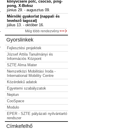
könyvcsere polc, csocsó, ping-
pong, X-Boksz
június 29. - augusztus 09.
Mérnöki gyakorlat (nappali és
levelező tagozat)
július 13. - október 16.
Még több rendezvény
Gyorslinkek
Fejlesztési projektek
József Attila Tanulmányi és
Információs Központ
SZTE Alma Mater
Nemzetközi Mobilitási Iroda -
International Mobility Centre
Közérdekű adatok
Egyetemi szabályzatok
Neptun
CooSpace
Modulo
EPER - SZTE pályázati nyilvántartó
rendszer
Címkefelhő