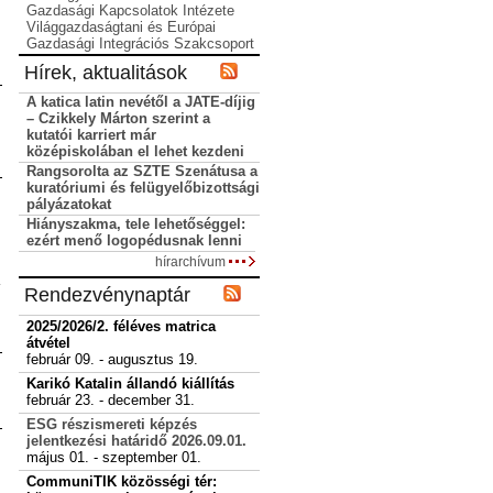
Gazdasági Kapcsolatok Intézete
Világgazdaságtani és Európai
Gazdasági Integrációs Szakcsoport
Hírek, aktualitások
A katica latin nevétől a JATE-díjig
– Czikkely Márton szerint a
kutatói karriert már
középiskolában el lehet kezdeni
Rangsorolta az SZTE Szenátusa a
kuratóriumi és felügyelőbizottsági
pályázatokat
Hiányszakma, tele lehetőséggel:
ezért menő logopédusnak lenni
hírarchívum
Rendezvénynaptár
2025/2026/2. féléves matrica
átvétel
február 09. - augusztus 19.
Karikó Katalin állandó kiállítás
február 23. - december 31.
ESG részismereti képzés
jelentkezési határidő 2026.09.01.
május 01. - szeptember 01.
CommuniTIK közösségi tér: