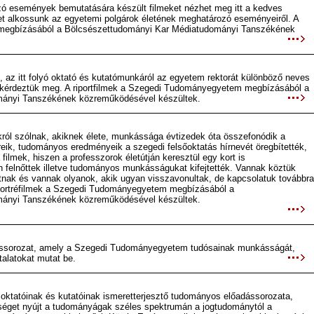
zó események bemutatására készült filmeket nézhet meg itt a kedves
épet alkossunk az egyetemi polgárok életének meghatározó eseményeiről. A
megbízásából a Bölcsészettudományi Kar Médiatudományi Tanszékének
az itt folyó oktató és kutatómunkáról az egyetem rektorát különböző neves
kérdeztük meg. A riportfilmek a Szegedi Tudományegyetem megbízásából a
mányi Tanszékének közreműködésével készültek.
ókról szólnak, akiknek élete, munkássága évtizedek óta összefonódik a
k, tudományos eredményeik a szegedi felsőoktatás hírnevét öregbítették,
filmek, hiszen a professzorok életútján keresztül egy kort is
 felnőttek illetve tudományos munkásságukat kifejtették. Vannak köztük
tnak és vannak olyanok, akik ugyan visszavonultak, de kapcsolatuk továbbra
portréfilmek a Szegedi Tudományegyetem megbízásából a
mányi Tanszékének közreműködésével készültek.
ássorozat, amely a Szegedi Tudományegyetem tudósainak munkásságát,
talatokat mutat be.
tatóinak és kutatóinak ismeretterjesztő tudományos előadássorozata,
éget nyújt a tudományágak széles spektrumán a jogtudománytól a