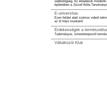
sejtbiológiáig. Az előadások mindenk
épületében a József Attila Tanulmány
E-universitas
Ezen felület alatt számos videót tek
az itt folyó munkáról.
Érdekességek a természettu
Tudományos, ismeretterjesztő termés
Vállalkozói Klub