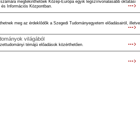
i számára megtekinthetőek Közép-Európa egyik legszínvonalasabb oktatási
i és Információs Központban.
inthetnek meg az érdeklődők a Szegedi Tudományegyetem előadásairól, illetve
dományok világából
zettudományi témájú előadások közérthetően.