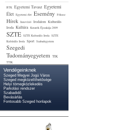
Egyetemi
Egyetemi Tavasz
BTK
Esemény
Élet
Egyetemi élet
Fókusz
Hírek
Irodalom
Kulturális
Innovízió
Kultúra
Iroda
Kutatók Éjszakája 2009
SZTE
SZTE Kulturális Iroda
SZTE
Sport
Kultúrális Iroda
Szabadegyetem
Szegedi
Tudományegyetem
TIK
TTIK
Vendégeinknek
Szeged Megyei Jogú Város
Szeged megközelíthetősége
Helyi tömegközlekedés
Parkolási rendszer
Szabadidő
Bevásárlás
Fontosabb Szeged honlapok