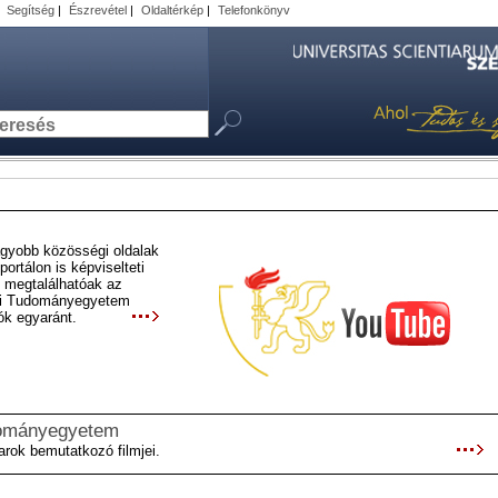
|
Segítség
|
Észrevétel
|
Oldaltérkép
|
Telefonkönyv
yobb közösségi oldalak
ortálon is képviselteti
 megtalálhatóak az
edi Tudományegyetem
ók egyaránt.
dományegyetem
ok bemutatkozó filmjei.