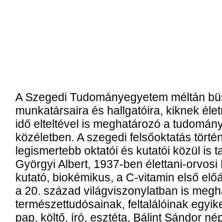
A Szegedi Tudományegyetem méltán bü
munkatársaira és hallgatóira, kiknek é
idő elteltével is meghatározó a tudomán
közéletben. A szegedi felsőoktatás törté
legismertebb oktatói és kutatói közül is 
Györgyi Albert, 1937-ben élettani-orvosi N
kutató, biokémikus, a C-vitamin első előál
a 20. század világviszonylatban is meg
természettudósainak, feltalálóinak egyik
pap, költő, író, esztéta, Bálint Sándor né