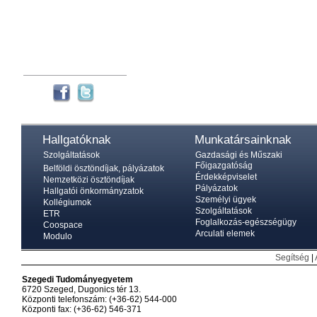
Hallgatóknak
Munkatársainknak
Szolgáltatások
Gazdasági és Műszaki
Főigazgatóság
Belföldi ösztöndíjak, pályázatok
Érdekképviselet
Nemzetközi ösztöndíjak
Pályázatok
Hallgatói önkormányzatok
Személyi ügyek
Kollégiumok
Szolgáltatások
ETR
Foglalkozás-egészségügy
Coospace
Arculati elemek
Modulo
Segítség
|
Szegedi Tudományegyetem
6720 Szeged, Dugonics tér 13.
Központi telefonszám: (+36-62) 544-000
Központi fax: (+36-62) 546-371