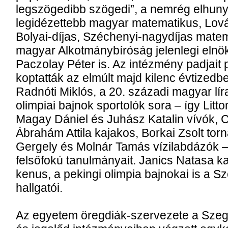
legszögedibb szögedi”, a nemrég elhuny
legidézettebb magyar matematikus, Lovás
Bolyai-díjas, Széchenyi-nagydíjas matema
magyar Alkotmánybíróság jelenlegi elnök
Paczolay Péter is. Az intézmény padjait 
koptatták az elmúlt majd kilenc évtizedbe
Radnóti Miklós, a 20. századi magyar lír
olimpiai bajnok sportolók sora – így Litt
Magay Dániel és Juhász Katalin vívók, 
Ábrahám Attila kajakos, Borkai Zsolt to
Gergely és Molnár Tamás vízilabdázók 
felsőfokú tanulmányait. Janics Natasa ka
kenus, a pekingi olimpia bajnokai is a
hallgatói.
Az egyetem öregdiák-szervezete a Sz