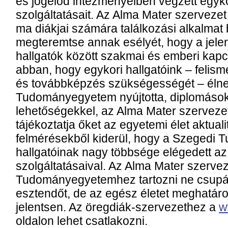
és jogelőd intézményeiben végzett egyko
szolgáltatásait. Az Alma Mater szervezet
ma diákjai számára találkozási alkalmat 
megteremtse annak esélyét, hogy a jelen
hallgatók között szakmai és emberi kapc
abban, hogy egykori hallgatóink – felis
és továbbképzés szükségességét – éln
Tudományegyetem nyújtotta, diplomáso
lehetőségekkel, az Alma Mater szervez
tájékoztatja őket az egyetemi élet aktual
felmérésekből kiderül, hogy a Szegedi
hallgatóinak nagy többsége elégedett a
szolgáltatásaival. Az Alma Mater szervez
Tudományegyetemhez tartozni ne csupá
esztendőt, de az egész életet meghatár
jelentsen. Az öregdiák-szervezethez a
w
oldalon lehet csatlakozni.