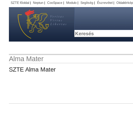
SZTE főoldal
|
Neptun
|
CooSpace
|
Modulo
|
Segítség
|
Észrevétel
|
Oldaltérkép
Alma Mater
SZTE Alma Mater