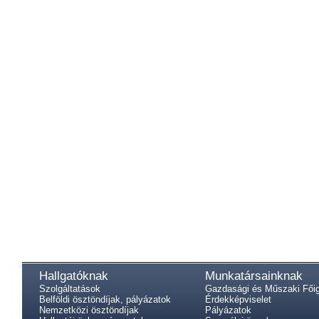
Hallgatóknak
Munkatársainknak
Szolgáltatások
Gazdasági és Műszaki Fői
Belföldi ösztöndíjak, pályázatok
Érdekképviselet
Nemzetközi ösztöndíjak
Pályázatok