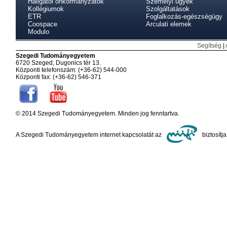
Hallgatói önkormányzatok
Személyi ügyek
Kollégiumok
Szolgáltatások
ETR
Foglalkozás-egészségügy
Coospace
Arculati elemek
Modulo
Segítség
|
Szegedi Tudományegyetem
6720 Szeged, Dugonics tér 13.
Központi telefonszám: (+36-62) 544-000
Központi fax: (+36-62) 546-371
© 2014 Szegedi Tudományegyetem. Minden jog fenntartva.
A Szegedi Tudományegyetem internet kapcsolatát az
biztosítja