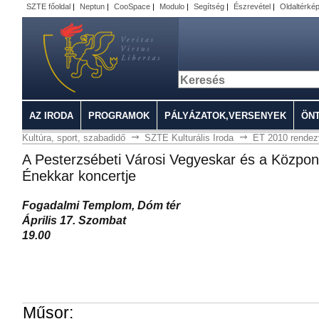
SZTE főoldal
|
Neptun
|
CooSpace
|
Modulo
|
Segítség
|
Észrevétel
|
Oldaltérké
AZ IRODA
PROGRAMOK
PÁLYÁZATOK,VERSENYEK
ÖN
Kultúra, sport, szabadidő
SZTE Kulturális Iroda
ET 2010 rende
A Pesterzsébeti Városi Vegyeskar és a Közpon
Énekkar koncertje
Fogadalmi Templom, Dóm tér
Április 17. Szombat
19.00
Műsor: