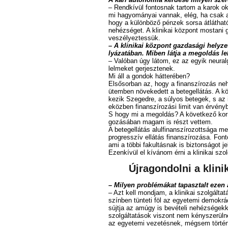
– Rend­kí­vül fon­tos­nak tar­tom a ka­rok ok­ta
mi ha­gyo­má­nyai van­nak, elég, ha csak a k
hogy a kü­lön­bö­ző pén­zek sor­sa át­lát­ha
ne­héz­sé­get. A kli­ni­kai köz­pont mos­ta­ni 
ve­szé­lyez­tes­sük.
– A kli­ni­kai köz­pont gaz­da­sá­gi hely­ze­t
lyá­za­tá­ban. Mi­ben lát­ja a meg­ol­dás le­
– Va­ló­ban úgy lá­tom, ez az egyik ne­u­ral­g
lel­me­ket ger­jesztenek.
Mi áll a gon­dok hát­te­ré­ben?
El­ső­sor­ban az, hogy a fi­nan­szí­ro­zás n
ütem­ben nö­ve­ke­dett a be­teg­el­lá­tás. A kö
ke­zik Sze­ged­re, a sú­lyos be­te­gek, s az i
eköz­ben fi­nan­szí­ro­zá­si li­mit van ér­vény
S hogy mi a meg­ol­dás? A kö­vet­ke­ző kor­mán
go­zá­sá­ban ma­gam is részt vet­tem.
A be­teg­el­lá­tás alul­fi­nan­szí­ro­zott­sá­g
prog­resszív el­lá­tás fi­nan­szí­ro­zá­sa. Fon
ami a töb­bi fa­kul­tás­nak is biz­ton­sá­got je­
Ezen­kí­vül el kí­vá­nom ér­ni a kli­ni­kai szol­g
Új­ra­gon­dol­ni a kli­ni­
– Mi­lyen prob­lé­má­kat ta­pasz­talt ezen 
– Azt kell mond­jam, a kli­ni­kai szol­gál­ta­tá­s
szín­ben tün­te­ti föl az egye­te­mi de­mok­rá­
sújt­ja az amúgy is be­vé­te­li ne­héz­sé­gek­
szol­gál­ta­tá­sok vi­szont nem kény­sze­rül­
az egye­te­mi ve­ze­tés­nek, még­sem tör­tént