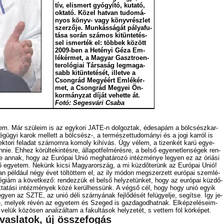
tív, el­is­mert gyó­gyí­tó, ku­ta­tó,
ok­ta­tó. Kö­zel hat­van tu­do­má­
nyos könyv- vagy könyv­rész­let
szerző­je. Mun­kás­sá­gát pá­lya­fu­
tá­sa so­rán szá­mos ki­tün­te­tés­
sel is­mer­ték el: töb­bek kö­zött
2009-ben a Het­ényi Gé­za Em­
lék­ér­met, a Ma­gyar Gasztroen­
teroló­giai Tár­sa­ság leg­ma­ga­
sabb ki­tün­te­té­sét, il­let­ve a
Csong­rád Me­gyé­ért Em­lék­ér­
met, a Csong­rád Me­gyei Ön­
kor­mány­zat dí­ját ve­het­te át.
Fo­tó: Se­ges­vá­ri Csa­ba
em. Már szü­le­im is az egy­ko­ri JATE-n dol­goz­tak, édes­apám a böl­csész­kar­
­ügyi ka­rok mel­lett a böl­csész-, a ter­mé­szet­tu­do­má­nyi és a jo­gi kar­ról is
rek­to­ri fel­adat szá­mom­ra ko­moly ki­hí­vás. Úgy vé­lem, a ti­zen­két ka­rú egye­
ie. Eh­hez kö­rül­te­kin­tés­re, ál­la­pot­fel­mé­rés­re, a bel­ső egye­net­len­sé­gek ren­
le an­nak, hogy az Eu­ró­pai Unió meg­ha­tá­ro­zó in­téz­mé­nye le­gyen ez az óri­á­si
e­ző egye­tem. Ne­künk ki­csi Ma­gyar­or­szág, a mi küz­dő­te­rünk az Eu­ró­pai Unió!
an pél­dá­ul négy évet töl­töt­tem el, az ily mó­don meg­szer­zett eu­ró­pai szem­lé­
a­té­gi­ám a kö­vet­ke­ző: ren­dez­zük el bel­ső hely­ze­tün­ket, hogy az eu­ró­pai küz­dő­
ok­ta­tá­si in­téz­mé­nyek kö­zé ke­rül­hes­sünk. A vég­ső cél, hogy hogy unió egyik
 le­gyen az SZTE, az unió dé­li szár­nyá­nak fej­lő­dé­sét fel­ügyel­je, se­gít­se. Így je­
 ide, me­lyek ré­vén az egye­tem és Sze­ged is gaz­da­god­hat­nak. El­kép­ze­lé­se­im­
ve­lük kö­zö­sen ana­li­zál­tam a fa­kul­tá­sok hely­ze­tét, s vet­tem föl kör­ké­pet.
vaslatok, új összefogás