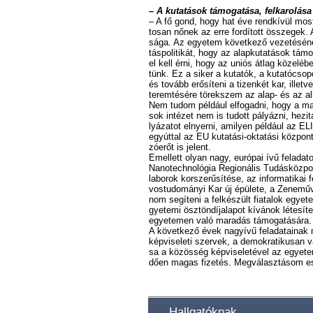
– A ku­ta­tá­sok tá­mo­ga­tá­sa, fel­ka­ro­lá­
– A fő gond, hogy hat éve rend­kí­vül mos­t
to­san nő­nek az er­re for­dí­tott ös­­sze­gek.
sá­ga. Az egye­tem kö­vet­ke­ző ve­ze­té­sé­ne
tás­po­li­ti­kát, hogy az alap­ku­ta­tá­sok tá
el kell ér­ni, hogy az uni­ós át­lag kö­ze­lé­b
tünk. Ez a si­ker a ku­ta­tók, a ku­ta­tó­cso­po
és to­vább erő­sí­te­ni a ti­zen­két kar, il­let­v
te­rem­té­sé­re tö­rek­szem az alap- és az al­k
Nem tu­dom pél­dá­ul el­fo­gad­ni, hogy a ma
sok in­té­zet nem is tu­dott pá­lyáz­ni, he­zi
lyá­za­tot el­nyer­ni, ami­lyen pél­dá­ul az ELI 
egyút­tal az EU ku­ta­tá­si-ok­ta­tá­si köz­pon
zó­erőt is je­lent.
Emel­lett olyan nagy, eu­ró­pai ívű fel­ada­to­
Nan­otech­noló­gia Re­gi­o­ná­lis Tu­dás­köz­pon
la­bo­rok kor­sze­rű­sí­té­se, az in­for­ma­ti­k
vos­tu­dományi Kar új épü­le­te, a Ze­ne­mű­vé­
nom se­gí­te­ni a fel­ké­szült fi­a­ta­lok egye­t
gyete­mi ösz­tön­díj­ala­pot kí­vá­nok lé­te­sí­t
egye­te­men va­ló ma­ra­dás tá­mo­ga­tá­sá­ra.
A kö­vet­ke­ző évek nagyívű fel­ada­ta­i­nak m
kép­vi­se­le­ti szer­vek, a de­mok­ra­ti­ku­san v
sa a kö­zös­ség kép­vi­se­le­té­vel az egye­te
dő­en ma­gas fi­ze­tés. Meg­vá­lasz­tá­som ese
Hallgatóknak