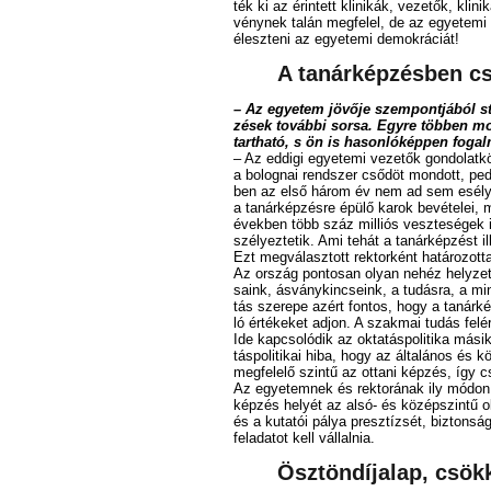
ték ki az érin­tett kli­ni­kák, ve­ze­tők, kli
vény­nek ta­lán meg­fe­lel, de az egye­te­mi d
élesz­te­ni az egye­te­mi de­mok­rá­ci­át!
A tanárképzésben cs
– Az egye­tem jö­vő­je szem­pont­já­ból stra
zé­sek to­váb­bi sor­sa. Egy­re töb­ben mo
tart­ha­tó, s ön is ha­son­ló­kép­pen fo­gal­
– Az ed­di­gi egye­te­mi ve­ze­tők gon­do­lat
a bo­lo­gnai rend­szer cső­döt mon­dott, pe­d
ben az el­ső há­rom év nem ad sem esé­lyt, s
a ta­nár­kép­zés­re épü­lő ka­rok be­vé­te­lei
évek­ben több száz mil­li­ós vesz­te­sé­gek i
szé­lyez­te­tik. Ami te­hát a ta­nár­kép­zést il­le
Ezt meg­vá­lasz­tott rek­tor­ként ha­tá­ro­zot­ta
Az or­szág pon­to­san olyan ne­héz hely­zet­
sa­ink, ás­vány­kin­cse­ink, a tu­dás­ra, a mi­n
tás sze­re­pe azért fon­tos, hogy a ta­nár­k
ló ér­té­ke­ket ad­jon. A szak­mai tu­dás fel­ér
Ide kap­cso­ló­dik az ok­ta­tás­po­li­ti­ka má­
tás­po­li­ti­kai hi­ba, hogy az ál­ta­lá­nos és k
meg­fe­le­lő szin­tű az ot­ta­ni kép­zés, így c
Az egye­tem­nek és rek­to­rá­nak ily mó­don is 
kép­zés he­lyét az al­só- és kö­zép­szin­tű ok­
és a ku­ta­tói pá­lya presz­tí­zsét, biz­ton­
fel­ada­tot kell vál­lal­nia.
Ösz­tön­díj­alap, csök­ke