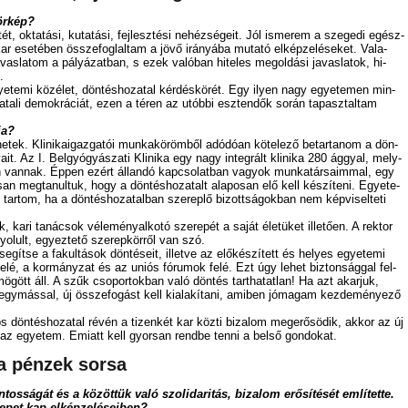
kör­kép?
ét, ok­ta­tá­si, ku­ta­tá­si, fej­lesz­té­si ne­héz­sé­ge­it. Jól is­me­rem a sze­ge­di egész­
 ese­té­ben ös­­sze­fog­lal­tam a jö­vő irá­nyá­ba mu­ta­tó el­kép­ze­lé­se­ket. Va­la­
­vas­la­tom a pá­lyá­zat­ban, s ezek va­ló­ban hi­te­les meg­ol­dá­si ja­vas­la­tok, hi­
.
e­te­mi köz­élet, dön­tés­ho­za­tal kér­dés­kö­rét. Egy ilyen nagy egye­te­men min­
za­ta­li de­mok­rá­ci­át, ezen a té­ren az utób­bi esz­ten­dők so­rán ta­pasz­tal­tam
ja?
t­he­tek. Kli­ni­ka­igaz­ga­tói mun­ka­kö­röm­ből adó­dó­an kö­te­le­ző be­tar­ta­nom a dön­
lya­it. Az I. Bel­gyó­gyá­sza­ti Kli­ni­ka egy nagy in­teg­rált kli­ni­ka 280 ággyal, mely­
yen van­nak. Ép­pen ezért ál­lan­dó kap­cso­lat­ban va­gyok mun­ka­tár­sa­im­mal, egy
n meg­ta­nul­tuk, hogy a dön­tés­ho­za­talt ala­po­san elő kell ké­szí­te­ni. Egye­te­
tar­tom, ha a dön­tés­ho­za­tal­ban sze­rep­lő bi­zott­sá­gok­ban nem kép­vi­sel­te­ti
 ka­ri ta­ná­csok vé­le­mény­al­ko­tó sze­re­pét a sa­ját éle­tü­ket il­le­tő­en. A rek­tor
o­lult, egyez­te­tő sze­rep­kör­ről van szó.
e­gít­se a fa­kul­tá­sok dön­té­se­it, il­let­ve az elő­ké­szí­tett és he­lyes egye­te­mi
ki­fe­lé, a kor­mány­zat és az uni­ós fó­ru­mok felé. Ezt úgy le­het biz­ton­ság­gal fel­
 mö­gött áll. A szűk cso­por­tok­ban va­ló dön­tés tart­ha­tat­lan! Ha azt akar­juk,
 egy­más­sal, új ös­­sze­fo­gást kell ki­ala­kí­ta­ni, ami­ben jó­ma­gam kez­de­mé­nye­ző
dön­tés­ho­za­tal ré­vén a ti­zen­két kar köz­ti bi­za­lom meg­erő­sö­dik, ak­kor az új
 az egye­tem. Emi­att kell gyor­san rend­be ten­ni a bel­ső gon­do­kat.
á a pén­zek sor­sa
tos­sá­gát és a kö­zöt­tük va­ló szo­li­da­ri­tás, bi­za­lom erő­sí­té­sét em­lí­tet­te.
e­pet kap el­kép­ze­lé­se­i­ben?