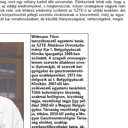
g, mint egy né­hány kar­ból ál­ló uni­ver­si­tas. El­ér­kez­tünk te­hát oda, hogy a
uk az ed­di­gi ered­mé­nye­ket, s meg­ter­vez­zük, mi­lyen stra­té­gi­á­val vág­junk ne­ki
­gyok ve­le, sok ér­té­kes ered­mény szü­le­tett az SZTE-n az utób­bi évek­ben, ám
 köz­pon­to­sí­tott jel­le­gű ve­ze­té­si struk­tú­rá­nak is kö­szön­he­tő, mely az egye­
en­két kar vo­nat­ko­zá­sá­ban, de ké­sőbb hi­á­nyos­sá­go­kat, ne­héz­sé­ge­ket, meg­ol­
Wittmann Tibor
tan­székvezető egye­te­mi ta­nár,
az SZTE Ál­ta­lá­nos Or­vos­tu­do­
má­nyi Kar I. Bel­gyó­gyá­sza­ti
Kli­ni­ka igaz­ga­tó­ja 1949-ben
szü­le­tett. A sze­ge­di or­vos­egye­
te­men sze­rez­te ál­ta­lá­nos or­vo­
si dip­lo­má­ját, itt szer­zett bel­
gyó­gyász és gasztroen­teroló­
gus szak­ké­pe­sí­tést. 1973 óta
dol­go­zik az I. Bel­gyó­gyá­sza­ti
Kli­ni­kán, 2007-től tan­
székvezető egye­te­mi ta­nár­ként.
Több tu­do­má­nyos tár­sa­ság,
szak­mai kol­lé­gi­um, bi­zott­ság
tag­ja, vezetősé­gi tag­ja (így pél­
dá­ul 2002-től a Ma­gyar Bel­gyó­
gyász Tár­sa­ság vezetősé­gi tag­
ja, tit­ká­ra, 2010-től pe­dig a Ma­
gyar Gasztroen­teroló­giai Tár­sa­
ság el­nö­ke), szak­lap
szerkesztőbi­zottsá­gi tag­ja, ak­