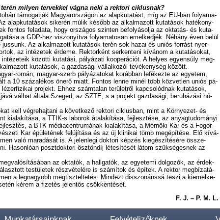
sa te­rén mi­lyen ter­vek­kel vág­na ne­ki a rek­to­ri cik­lus­nak?
o­hán tá­mo­gat­ják Ma­gyar­or­szá­gon az alap­ku­ta­tást, míg az EU-ban fo­lya­ma­
 Az alap­ku­ta­tá­sok si­ke­rén mú­lik ké­sőbb az al­kal­ma­zott ku­ta­tá­sok ha­té­kony­
k fon­tos fel­ada­ta, hogy or­szá­gos szin­ten be­fo­lyá­sol­ja az ok­ta­tás- és ku­ta­
­mo­ga­tá­sa a GDP-hez vi­szo­nyít­va fo­lya­ma­to­san emel­ked­jék. Né­hány éven be­lül
e jus­sunk. Az al­kal­ma­zott ku­ta­tá­sok te­rén sok ha­zai és uni­ós for­rást nyer­
r­tok, az in­té­ze­tek ér­de­me. Rek­tor­ként ser­ken­te­ni kí­vá­nom a ku­ta­tá­so­kat,
e in­té­ze­te­ik kö­zöt­ti ku­ta­tá­si, pá­lyá­za­ti ko­ope­rá­ci­ót. A he­lyes egyen­súly meg­
al­ma­zott ku­ta­tá­sok, a gaz­da­sá­gi-vál­lal­ko­zói te­vé­keny­ség kö­zött.
­gyar-ro­mán, ma­gyar-szerb pá­lyá­za­to­kat ko­ráb­ban le­fé­kez­te az egye­tem,
­tált a 10 szá­za­lé­kos ön­erő mi­att. Fon­tos len­ne mi­nél több köz­vet­len uni­ós pá­
lé­zer­fi­zi­kai pro­jekt. Eh­hez szám­ta­lan te­rü­let­ről kap­cso­lód­nak ku­ta­tá­sok,
t­já­vá vál­hat ál­ta­la Sze­ged, az SZTE, s a pro­jekt gaz­da­sá­gi, be­ru­há­zá­si hú­
kat kell vég­re­haj­ta­ni a kö­vet­ke­ző rek­to­ri cik­lus­ban, mint a Kör­nye­zet- és
t ki­ala­kí­tá­sa, a TTIK-s la­bo­rok át­ala­kí­tá­sa, fej­lesz­té­se, az anyag­tu­do­má­nyi
ai fej­lesz­tés, a BTK mé­dia­cent­ru­má­nak ki­ala­kí­tá­sa, a Mér­nö­ki Kar és a Fogor­
sze­ti Kar épü­le­té­nek fel­újí­tá­sa és az új kli­ni­kai tömb meg­épí­té­se. Elő kí­vá­
e­men va­ló ma­ra­dá­sát is. A je­len­le­gi dok­to­ri kép­zés ki­egé­szí­té­sé­re össz­e­
e­ni. Ha­son­ló­an poszt­dok­to­ri ösz­tön­díj lé­te­sí­té­sét lá­tom szük­sé­ges­nek az
eg­va­ló­sí­tá­sá­ban az ok­ta­tók, a hall­ga­tók, az egye­te­mi dol­go­zók, az ér­dek-
á­lasz­tott tes­tü­le­tek rész­vé­te­lé­re is szá­mí­tok és épí­tek. A rek­tor meg­bí­za­tá­
­men a leg­na­gyobb meg­tisz­tel­te­tés. Mind­ezt dis­­szo­náns­sá te­szi a ki­emel­ke­
­tén ké­rem a fi­ze­tés je­len­tős csök­ken­té­sét.
F. J. – P. M. L.
Munkatársainknak
Felvételizőknek
V