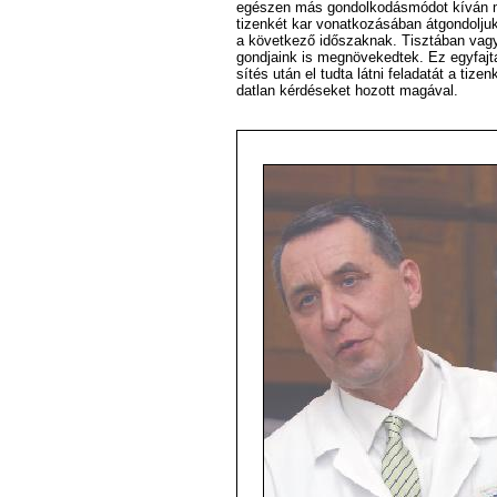
egé­szen más gon­dol­ko­dás­mó­dot kí­ván me
ti­zen­két kar vo­nat­ko­zá­sá­ban át­gon­dol­j
a kö­vet­ke­ző idő­szak­nak. Tisz­tá­ban va
gond­ja­ink is meg­nö­ve­ked­tek. Ez egy­faj­ta
sí­tés után el tud­ta lát­ni fel­ada­tát a ti­z
dat­lan kér­dé­se­ket ho­zott ma­gá­val.