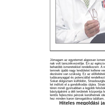
Jó­ma­gam az egye­te­met ala­po­san is­me­r
nak volt tan­szék­ve­ze­tő­je. Én az egész­ség
be­ha­tóbb is­me­re­tek­kel ren­del­ke­zem. A 
tem­nek újabb nagy len­dü­le­tet kel­le­ne ven­n
de­zé­sé­re van szük­ség. Ez az elő­fel­té­te­
tu­dás­anyag­gal és po­ten­ci­ál­lal ren­del­k
So­kat dol­goz­tam kül­föld­ön, Stras­bourg­b
let in­dí­tott el a gon­dol­ko­dás út­já­ra. Str
té­ren mi­nél gyor­sab­ban a leg­jobb fel­ső­
bás­tyá­ja­ként a dé­li te­rü­le­tek köz­pont­ja
len­tős fej­lesz­té­si pén­zek ke­rül­het­nek
hez min­den ka­ron tá­mo­ga­tók­ra ta­lál­tam, 
Hiteles megoldási ja