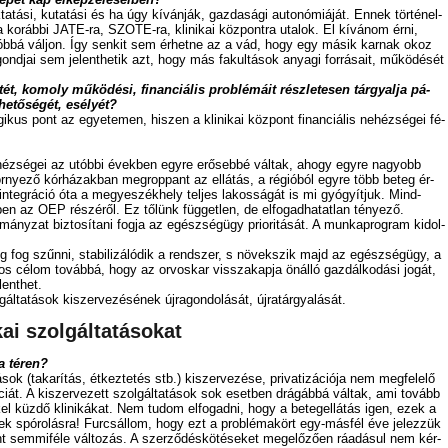
­tá­si, ku­ta­tá­si és ha úgy kí­ván­ják, gaz­da­sá­gi au­to­nó­mi­á­ját. En­nek tör­té­nel­
o­ráb­bi JATE-ra, SZOTE-ra, kli­ni­kai köz­pont­ra uta­lok. El kí­vá­nom ér­ni,
­tób­bá vál­jon. Így sen­kit sem ér­het­ne az a vád, hogy egy má­sik kar­nak okoz
gond­jai sem je­lent­he­tik azt, hogy más fa­kul­tá­sok anya­gi for­rá­sa­it, mű­kö­dé­sét
ét, ko­moly mű­kö­dé­si, fi­nan­ci­á­lis prob­lé­má­it rész­le­te­sen tár­gyal­ja pá­
he­tő­sé­gét, esé­lyét?
i­kus pont az egyetemen, hi­szen a kli­ni­kai köz­pont fi­nan­ci­á­lis ne­héz­sé­gei fé­
e­héz­sé­gei az utób­bi évek­ben egy­re erő­seb­bé vál­tak, ahogy egy­re na­gyobb
r­nye­ző kór­há­zak­ban meg­rop­pant az el­lá­tás, a ré­gi­ó­ból egy­re több be­teg ér­
n­teg­rá­ció óta a me­gye­szék­hely tel­jes la­kos­sá­gát is mi gyó­gyít­juk. Mind­
­ben az OEP ré­szé­ről. Ez tő­lünk füg­get­len, de el­fo­gad­ha­tat­lan té­nye­ző.
y­zat biz­to­sí­ta­ni fog­ja az egész­ség­ügy pri­o­ri­tá­sát. A mun­ka­prog­ram ki­dol­
a meg fog szűn­ni, sta­bi­li­zá­ló­dik a rend­szer, s nö­vek­szik majd az egész­ség­ügy, a
­tos cé­lom to­váb­bá, hogy az or­vos­kar vis­­sza­kap­ja önál­ló gaz­dál­ko­dá­si jo­gát,
lent­het.
ál­ta­tá­sok ki­szer­ve­zé­sé­nek új­ra­gon­do­lá­sát, új­ra­tár­gya­lá­sát.
kai szol­gál­ta­tá­so­kat
a té­ren?
ok (ta­ka­rí­tás, ét­kez­te­tés stb.) ki­szer­ve­zé­se, pri­va­ti­zá­ci­ó­ja nem meg­fe­le­lő
ci­át. A ki­szer­ve­zett szol­gál­ta­tá­sok sok eset­ben drá­gáb­bá vál­tak, ami to­vább
kel küz­dő kli­ni­ká­kat. Nem tu­dom el­fo­gad­ni, hogy a be­teg­el­lá­tás igen, ezek a
nek spó­ro­lás­ra! Fur­csál­lom, hogy ezt a prob­lé­ma­kört egy-más­fél éve je­lez­zük
 sem­mi­fé­le vál­to­zás. A szer­ző­dés­kö­té­se­ket meg­elő­ző­en rá­adá­sul nem kér­