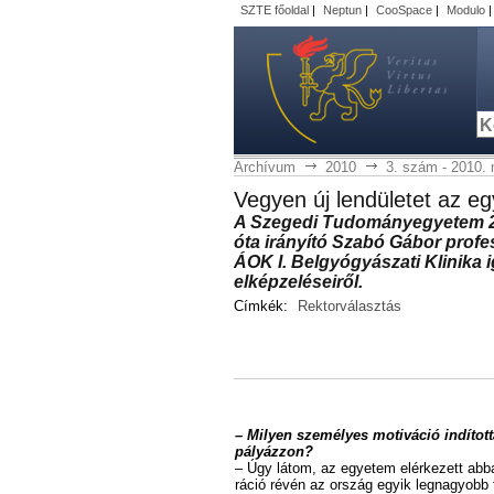
SZTE főoldal
|
Neptun
|
CooSpace
|
Modulo
Archívum
2010
3. szám - 2010. 
Vegyen új lendületet az e
A Sze­ge­di Tu­do­mány­egye­tem 20
óta irá­nyí­tó Sza­bó Gá­bor pro­fes
ÁOK I. Bel­gyó­gyá­sza­ti Kli­ni­ka igaz
el­kép­ze­lé­se­i­ről.
Címkék:
Rektorválasztás
– Mi­lyen sze­mé­lyes mo­ti­vá­ció in­dí­to
pá­lyáz­zon?
– Úgy lá­tom, az egye­tem el­ér­ke­zett ab­ba
rá­ció ré­vén az or­szág egyik leg­na­gyobb fe