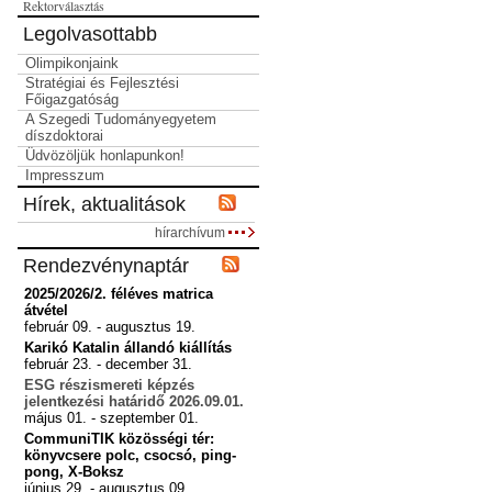
Rektorválasztás
Legolvasottabb
Olimpikonjaink
Stratégiai és Fejlesztési
Főigazgatóság
A Szegedi Tudományegyetem
díszdoktorai
Üdvözöljük honlapunkon!
Impresszum
Hírek, aktualitások
hírarchívum
Rendezvénynaptár
2025/2026/2. féléves matrica
átvétel
február 09. - augusztus 19.
Karikó Katalin állandó kiállítás
február 23. - december 31.
ESG részismereti képzés
jelentkezési határidő 2026.09.01.
május 01. - szeptember 01.
CommuniTIK közösségi tér:
könyvcsere polc, csocsó, ping-
pong, X-Boksz
június 29. - augusztus 09.