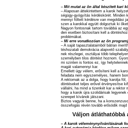
– Mit mu­tat az ön ál­tal ké­szí­tett ka­ri 
– Ala­po­san át­te­kin­tet­tem a ka­rok hely­ze­t
ség­ügy-gyó­gyí­tás kér­dés­kö­rét. Min­den kar
men­­nyi föl­tett kér­dés­re van meg­ol­dá­si ja
szen a ka­rok­kal együtt dol­goz­tuk ki őket
Na­gyon fon­tos­nak tar­tom to­váb­bá az egy
den eset­ben biz­to­sí­ta­ni kell a dön­tés­ho­
prob­lé­má­kat.
– Mi er­re vo­nat­ko­zó­an az ön prog­ram­
– A sa­ját ta­pasz­ta­la­ta­im­ból bát­ran me­rí
tés­ho­za­ta­li de­mok­rá­cia alap­ve­tő sza­bá­
nek rész­le­gei, osz­tá­lyai több te­lep­he­l
sze­mély­ben ti­los dön­tést hoz­nom. Gyor­sa
mi szin­ten is fon­tos ez, így hely­te­len­nek 
ma­gát va­la­men­­nyi kar.
Emel­lett úgy vé­lem, erő­sí­te­ni kell a ka­rok,
fel­ada­ta nem egy­sze­mé­lyes, ha­nem bo­ny
A rek­tor­nak az a dol­ga, hogy ka­rol­ja föl, s
dön­té­se­ket tel­jes erő­vel ér­vé­nye­sít­se 
vál­lal­ni, ha mind a ti­zen­két kar a rek­tor
hogy a ka­rok új­ra szo­li­dá­ri­sak le­gye­nek
sze­re­pet kí­vá­nok ját­sza­ni.
Biz­tos va­gyok ben­ne, ha a kon­szen­zu­sos 
ös­­sze­fo­gás ré­vén to­vább erő­sö­dik majd
Vál­jon át­lát­ha­tób­b
– A ka­rok vé­le­mény­nyil­vá­ní­tá­sá­nak fon­
A ka­ri au­to­nó­mia kér­dé­se mi­lyen sze­r