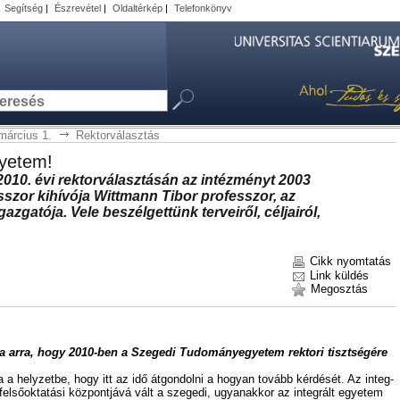
|
Segítség
|
Észrevétel
|
Oldaltérkép
|
Telefonkönyv
március 1.
Rektorválasztás
gyetem!
10. évi rek­tor­vá­lasz­tá­sán az in­téz­ményt 2003
­­szor ki­hí­vó­ja Wittmann Ti­bor pro­fes­­szor, az
­ga­tó­ja. Ve­le be­szél­get­tünk ter­ve­i­ről, cél­ja­i­ról,
Cikk nyomtatás
Link küldés
Megosztás
t­ta ar­ra, hogy 2010-ben a Sze­ge­di Tu­do­mány­egye­tem rek­to­ri tiszt­sé­gé­re
 a hely­zet­be, hogy itt az idő át­gon­dol­ni a ho­gyan to­vább kér­dé­sét. Az in­teg­
l­ső­ok­ta­tá­si köz­pont­já­vá vált a sze­ge­di, ugyan­ak­kor az in­teg­rált egye­tem