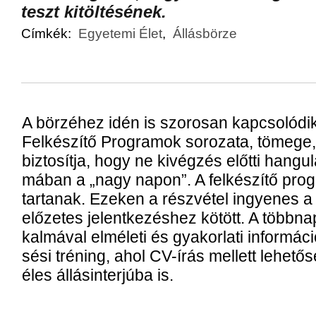
teszt ki­töl­té­sé­nek.
Címkék:
Egyetemi Élet
,
Állásbörze
A bör­zé­hez idén is szo­ro­san kap­cso­ló­d
Fel­ké­szí­tő Prog­ra­mok so­ro­za­ta, tö­me­g
biz­to­sít­ja, hogy ne ki­vég­zés előt­ti han­gu­l
má­ban a „nagy na­pon”. A fel­ké­szí­tő prog­
tar­ta­nak. Eze­ken a rész­vé­tel in­gye­nes 
elő­ze­tes je­lent­ke­zés­hez kö­tött. A több­n
kal­má­val el­mé­le­ti és gya­kor­la­ti in­for­má­c
sé­si tré­ning, ahol CV-írás mel­lett le­he­tő­s
éles ál­lás­in­ter­jú­ba is.