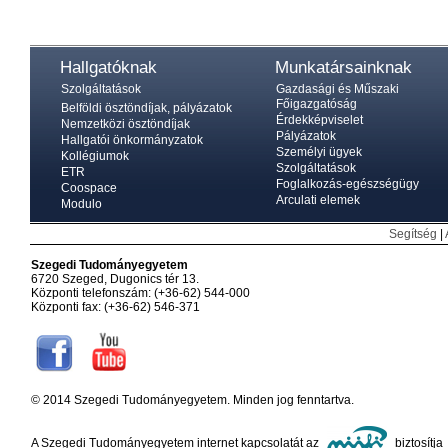
Hallgatóknak
Munkatársainknak
Szolgáltatások
Gazdasági és Műszaki
Főigazgatóság
Belföldi ösztöndíjak, pályázatok
Érdekképviselet
Nemzetközi ösztöndíjak
Pályázatok
Hallgatói önkormányzatok
Személyi ügyek
Kollégiumok
Szolgáltatások
ETR
Foglalkozás-egészségügy
Coospace
Arculati elemek
Modulo
Segítség
|
Szegedi Tudományegyetem
6720 Szeged, Dugonics tér 13.
Központi telefonszám: (+36-62) 544-000
Központi fax: (+36-62) 546-371
© 2014 Szegedi Tudományegyetem. Minden jog fenntartva.
A Szegedi Tudományegyetem internet kapcsolatát az
biztosítja