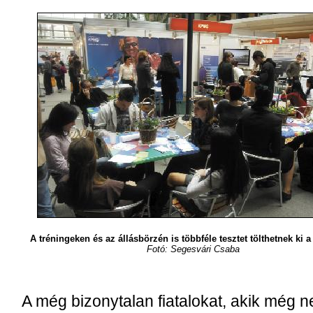
A tréningeken és az állásbörzén is többféle tesztet tölthetnek ki a
Fo­tó: Segesvári Csaba
A még bi­zony­ta­lan fi­a­ta­lo­kat, akik még