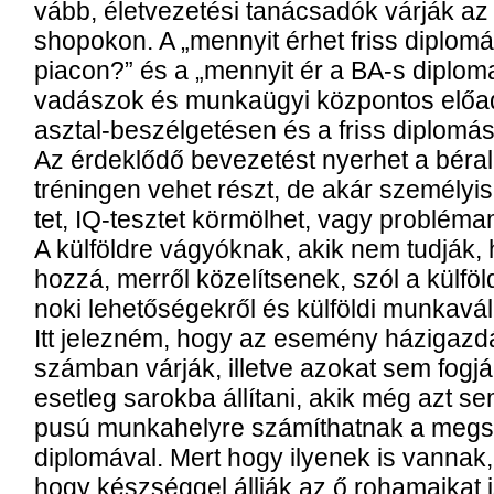
vább, élet­ve­ze­té­si ta­nács­adók vár­ják az 
shopokon. A „men­­nyit ér­het friss dip­lo­má
pi­a­con?” és a „men­­nyit ér a BA-s dip­lo­ma
va­dász­ok és mun­ka­ügyi köz­pon­tos elő­ad
asz­tal-be­szél­ge­té­sen és a friss dip­lo­má­
Az ér­dek­lő­dő be­ve­ze­tést nyer­het a bér­al­k
tré­nin­gen ve­het részt, de akár sze­mé­lyi­sé
tet, IQ-tesztet kör­möl­het, vagy prob­lé­ma­
A kül­föld­re vá­gyók­nak, akik nem tud­ják
hoz­zá, mer­ről kö­ze­lít­se­nek, szól a kül­föl­
no­ki le­he­tő­sé­gek­ről és kül­föl­di mun­ka­vál
Itt je­lez­ném, hogy az ese­mény há­zi­gaz­d
szám­ban vár­ják, il­let­ve azo­kat sem fog­ják 
eset­leg sa­rok­ba ál­lí­ta­ni, akik még azt s
pu­sú mun­ka­hely­re szá­mít­hat­nak a meg­sz
dip­lo­má­val. Mert hogy ilye­nek is van­nak,
hogy kész­ség­gel áll­ják az ő ro­ha­ma­i­kat i