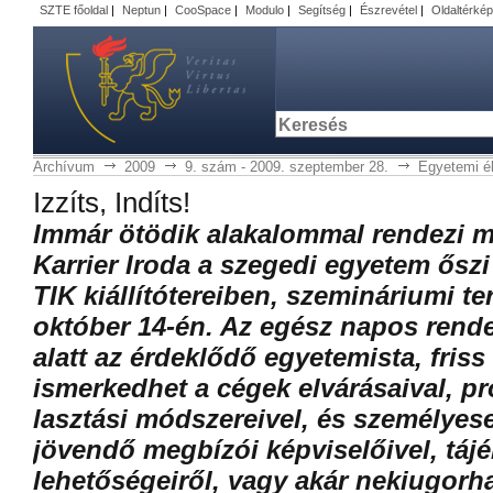
SZTE főoldal
|
Neptun
|
CooSpace
|
Modulo
|
Segítség
|
Észrevétel
|
Oldaltérkép
Archívum
2009
9. szám - 2009. szeptember 28.
Egyetemi él
Iz­zíts, In­díts!
Im­már ötö­dik alak­alom­mal ren­de­zi
Kar­ri­er Iro­da a sze­ge­di egye­tem őszi á
TIK ki­ál­lí­tó­te­re­i­ben, sze­mi­ná­ri­u­mi 
ok­tó­ber 14-én. Az egész na­pos ren­de
alatt az ér­dek­lő­dő egye­te­mis­ta, fri
is­mer­ked­het a cé­gek el­vá­rá­sa­i­val, pro­
lasz­tá­si mód­sze­re­i­vel, és sze­mé­lye­s
jö­ven­dő meg­bí­zói kép­vi­se­lő­i­vel, tá­j
le­he­tő­sé­ge­i­ről, vagy akár ne­ki­ugor