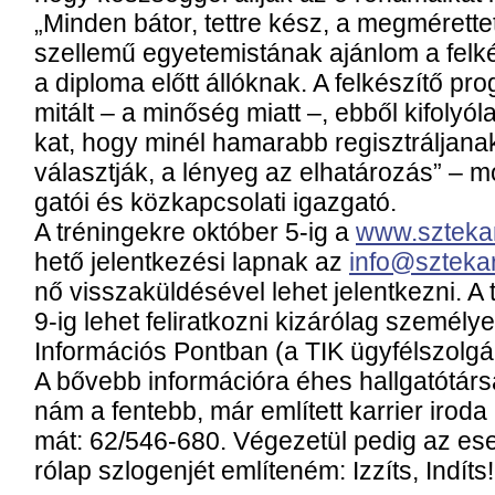
„Min­den bá­tor, tett­re kész, a meg­mé­ret­te­t
szel­le­mű egye­te­mis­tá­nak aján­lom a fel­
a dip­lo­ma előtt ál­lók­nak. A fel­ké­szí­tő pro
mi­tált – a mi­nő­ség mi­att –, eb­ből ki­fo­lyó­
kat, hogy mi­nél ha­ma­rabb re­giszt­rál­ja­na
vá­laszt­ják, a lé­nyeg az el­ha­tá­ro­zás” – 
ga­tói és köz­kap­cso­la­ti igaz­ga­tó.
A tré­nin­gek­re ok­tó­ber 5-ig a
www.sztekar­
he­tő je­lent­ke­zé­si lap­nak az
info@sztekar­
nő vis­­sza­kül­dé­sé­vel le­het je­lent­kez­ni. 
9-ig le­het fel­irat­koz­ni ki­zá­ró­lag sze­mé­
In­for­má­ci­ós Pont­ban (a TIK ügy­fél­szol­g
A bő­vebb in­for­má­ci­ó­ra éhes hall­ga­tó­tár­s
nám a fen­tebb, már em­lí­tett kar­ri­er iro­da 
mát: 62/546-680. Vé­ge­ze­tül pe­dig az ese
ró­lap szlo­gen­jét em­lí­te­ném: Iz­zíts, In­díts!