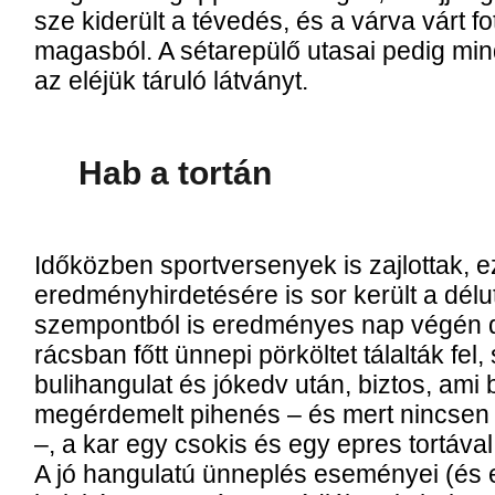
sze ki­de­rült a té­ve­dés, és a vár­va várt fo­
ma­gas­ból. A sé­ta­re­pü­lő uta­sai pe­dig min­
az elé­jük tá­ru­ló lát­ványt.
Hab a tor­tán
Idő­köz­ben sport­ver­se­nyek is zaj­lot­tak, 
ered­mény­hir­de­té­sé­re is sor ke­rült a dél
szem­pont­ból is ered­mé­nyes nap vé­gén 
rács­ban főtt ün­ne­pi pör­köl­tet tá­lal­ták f
buli­hangu­lat és jó­kedv után, biz­tos, ami 
meg­ér­de­melt pi­he­nés – és mert nin­csen
–, a kar egy cso­kis és egy ep­res tor­tá­val i
A jó han­gu­la­tú ün­nep­lés ese­mé­nyei (és