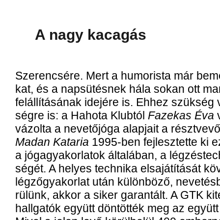
A nagy ka­ca­gás
Sze­ren­csé­re. Mert a hu­mo­ris­ta már be­me­l
kat, és a nap­sü­tés­nek há­la so­kan ott­ ma­
fel­ál­lí­tá­sá­nak ide­jé­re is. Eh­hez szük­ség
ség­re is: a Ha­ho­ta Klub­tól
Fa­ze­kas Éva
v
vá­zol­ta a nevetőjó­ga alap­ja­it a résztve­vő
Madan Kataria
1995-ben fej­lesz­tet­te ki 
a jó­ga­gya­kor­la­tok ál­ta­lá­ban, a lég­zés­tec
sé­gét. A he­lyes tech­ni­ka el­sa­já­tí­tá­sát k
légző­gyako­r­lat után külön­böző, ne­ve­tés­be 
rü­lünk, ak­kor a si­ker ga­ran­tált. A GTK ki­t
hall­ga­tók együtt dön­töt­ték meg az együtt n