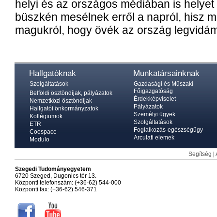
he­lyi és az or­szá­gos mé­di­á­ban is he­lyet 
büsz­kén me­sél­nek er­ről a nap­ról, hisz 
ma­guk­ról, hogy övék az or­szág leg­vi­dá­
Hallgatóknak
Munkatársainknak
Szolgáltatások
Gazdasági és Műszaki
Főigazgatóság
Belföldi ösztöndíjak, pályázatok
Érdekképviselet
Nemzetközi ösztöndíjak
Pályázatok
Hallgatói önkormányzatok
Személyi ügyek
Kollégiumok
Szolgáltatások
ETR
Foglalkozás-egészségügy
Coospace
Arculati elemek
Modulo
Segítség
|
Szegedi Tudományegyetem
6720 Szeged, Dugonics tér 13.
Központi telefonszám: (+36-62) 544-000
Központi fax: (+36-62) 546-371