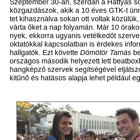
Szep­tem­ber 30-án, szer­dán a Hattyas so­ri 
köz­gaz­dász­ok, akik a 10 éves GTK-t ün­ne
tet ki­hasz­nál­va so­kan ott vol­tak kö­zü­lü
vár­ta őket a nap fo­lya­mán. Már 10 óra­kor
nyek, ek­kor­ra ugyan­is ve­tél­ke­dőt szer­ve
ok­ta­tók­kal kap­cso­lat­ban is ér­de­kes in­fo
hall­ga­tók. Ezt kö­vet­te
Dö­mö­tör Ta­más
be
or­szá­gos má­so­dik he­lye­zett lett beat­bo
hang­kép­ző szer­vek se­gít­sé­gé­vel el­ját­s
ki­tű­nő és ha­tá­sos alap­ja le­het pél­dá­ul 