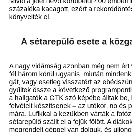
Mi­vel a je­len le­vő kö­rül­be­lül 400 em­ber
szá­za­lé­ka ka­ca­gott, ezért a re­kord­dön­té­si
köny­vel­ték el.
A sé­ta­re­pü­lő ese­te a köz­g
A nagy vi­dám­ság azon­ban még nem ért vé
fél há­rom kö­rül ugyan­is, mi­u­tán min­den­k
gát, vagy eset­leg vis­­sza­tért az ebéd­sz
gyűl­tek ös­­sze a kö­vet­ke­ző prog­ram­pont
a hall­ga­tók a GTK szó ké­pé­be áll­tak be, h
fel­vé­telt ké­szít­se­nek – az utó­kor, no és
má­ra. Lu­fik­kal a ke­zük­ben vár­ták a fo­t
sé­ta­re­pü­lő szállt el a fe­jük fö­lött. A di­á­k
meg­ren­delt gép­pel van dol­guk, és uj­jon­