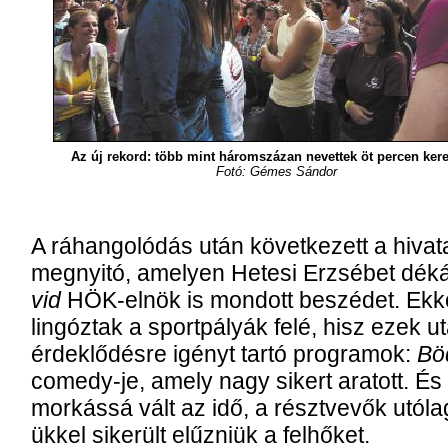
Az új rekord: több mint háromszázan nevettek öt percen kere
Fo­tó: Gémes Sándor
A rá­han­go­ló­dás után kö­vet­ke­zett a hi­va­
meg­nyi­tó, ame­lyen Het­e­si Er­zsé­bet dé­
vid
HÖK-elnök is mon­dott be­szé­det. Ek­k
lin­góz­tak a sport­pá­lyák fe­lé, hisz ezek u
érdek­lődésre igényt tar­tó prog­ra­mok:
Bö
come­dy-­je, amely nagy si­kert ara­tott. És
mor­kás­sá vált az idő, a részt­ve­vők utó­lag
ük­kel si­ke­rült el­űz­ni­ük a fel­hőket.