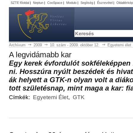
SZTE főoldal
|
Neptun
|
CooSpace
|
Modulo
|
Segítség
|
Észrevétel
|
Oldaltérkép
Archívum
2009
10. szám - 2009. október 12.
Egyetemi élet
A leg­vi­dá­mabb kar
Egy ke­rek év­for­du­lót sok­fé­le­kép­pen 
ni. Hos­­szú­ra nyúlt be­szé­dek és hi­va­t
ák he­lyett a GTK-n olyan volt a di­á­ko
tott szü­le­tés­nap, mint ma­ga a kar: fi­
Címkék:
Egyetemi Élet
,
GTK