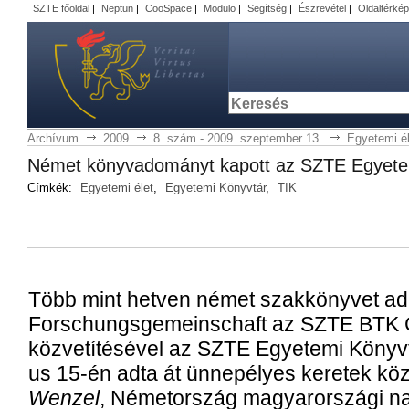
SZTE főoldal
|
Neptun
|
CooSpace
|
Modulo
|
Segítség
|
Észrevétel
|
Oldaltérkép
Archívum
2009
8. szám - 2009. szeptember 13.
Egyetemi él
Né­met könyv­ado­mányt ka­pott az SZTE Egye­te­
Címkék:
Egyetemi élet
,
Egyetemi Könyvtár
,
TIK
Több mint het­ven né­met szak­köny­vet ad
Forschungs­ge­mein­schaft az SZTE BTK Ger­m
köz­ve­tí­té­sé­vel az SZTE Egye­te­mi Könyv­tá
us 15-én ad­ta át ün­ne­pé­lyes ke­re­tek kö­
Wenzel
, Né­met­or­szág ma­gyar­or­szá­gi n