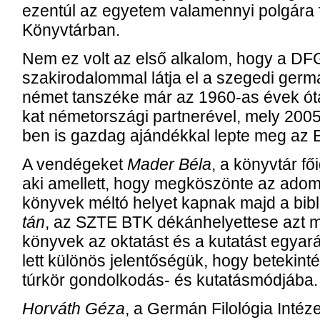
ezen­túl az egye­tem va­la­men­­nyi pol­gá­ra 
Könyv­tár­ban.
Nem ez volt az el­ső al­ka­lom, hogy a DFG
szak­iro­da­lom­mal lát­ja el a sze­ge­di ger­ma
né­met tan­szé­ke már az 1960-as évek óta 
kat né­met­or­szá­gi part­ne­ré­vel, mely 
ben is gaz­dag aján­dék­kal lep­te meg az E
A ven­dé­ge­ket
Mader Bé­la
, a könyv­tár fői
aki amel­lett, hogy meg­kö­szön­te az ado­má
köny­vek mél­tó he­lyet kap­nak majd a bib­li­
tán
, az SZTE BTK dékán­helyettese azt mo
köny­vek az ok­ta­tást és a ku­ta­tást egy­arán
lett kü­lö­nös jelen­tőségük, hogy be­te­kin­
túr­kör gon­dol­ko­dás- és ku­ta­tás­mód­já­ba.
Hor­váth Gé­za
, a Ger­mán Fi­lo­ló­gia In­té­