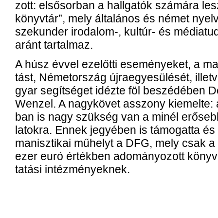
zott: első­sor­ban a hall­ga­tók szá­má­ra l
könyv­tár”, mely ál­ta­lá­nos és né­met nyelv
sze­kun­der iro­da­lom-, kultúr- és mé­dia­tu
aránt tar­tal­maz.
A húsz év­vel ezelőt­ti ese­mé­nye­ket, a ma­
tást, Né­met­or­szág új­ra­egye­sü­lé­sét, il­l
gyar se­gít­sé­get idéz­te föl be­szé­dé­be
Wenzel. A nagy­kö­vet as­­szony ki­emel­te: a
ban is nagy szük­ség van a mi­nél erő­se
la­tok­ra. En­nek je­gyé­ben is tá­mo­gat­ta és
ma­nisz­ti­kai mű­helyt a DFG, mely csak a 
ezer euró ér­ték­ben ado­má­nyo­zott köny­v
tatási in­téz­mé­nyek­nek.