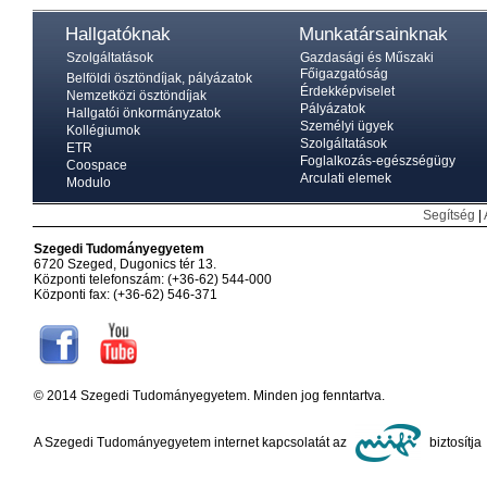
Hallgatóknak
Munkatársainknak
Szolgáltatások
Gazdasági és Műszaki
Főigazgatóság
Belföldi ösztöndíjak, pályázatok
Érdekképviselet
Nemzetközi ösztöndíjak
Pályázatok
Hallgatói önkormányzatok
Személyi ügyek
Kollégiumok
Szolgáltatások
ETR
Foglalkozás-egészségügy
Coospace
Arculati elemek
Modulo
Segítség
|
Szegedi Tudományegyetem
6720 Szeged, Dugonics tér 13.
Központi telefonszám: (+36-62) 544-000
Központi fax: (+36-62) 546-371
© 2014 Szegedi Tudományegyetem. Minden jog fenntartva.
A Szegedi Tudományegyetem internet kapcsolatát az
biztosítja