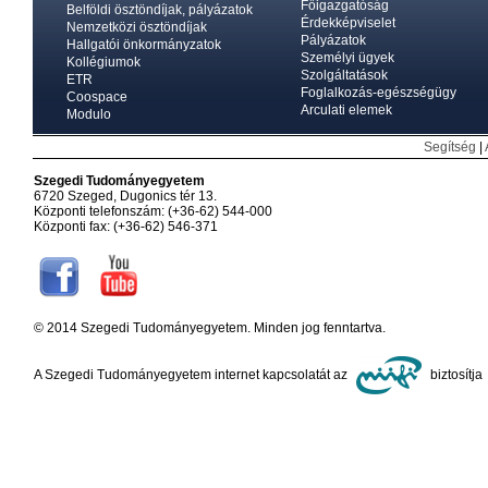
Főigazgatóság
Belföldi ösztöndíjak, pályázatok
Érdekképviselet
Nemzetközi ösztöndíjak
Pályázatok
Hallgatói önkormányzatok
Személyi ügyek
Kollégiumok
Szolgáltatások
ETR
Foglalkozás-egészségügy
Coospace
Arculati elemek
Modulo
Segítség
|
Szegedi Tudományegyetem
6720 Szeged, Dugonics tér 13.
Központi telefonszám: (+36-62) 544-000
Központi fax: (+36-62) 546-371
© 2014 Szegedi Tudományegyetem. Minden jog fenntartva.
A Szegedi Tudományegyetem internet kapcsolatát az
biztosítja