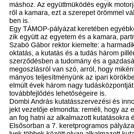
más­hoz. Az együtt­mü­kö­dés egyik mo­tor­ja
ről a ka­ma­ra, ezt a sze­re­pet öröm­mel vál­l
ben is.
Egy TÁMOP-pályázat ke­re­té­ben egyéb­kén
zik együtt az egye­tem és a ka­ma­ra, part­
Sza­bó Gá­bor rek­tor ki­emel­te: a har­ma­di
ok­ta­tás, a ku­ta­tás és a tu­dás há­rom pil­lé
szer­ző­dés­ben a tu­do­mány és a gaz­da­ság 
meg­osz­lás­ról van szó, ar­ról, hogy mi­ként
má­nyos tel­je­sít­mé­nyünk az ipa­ri kö­rök­be
el­múlt évek há­rom nagy tu­dás­köz­pont­ját,
to­vább­fej­lő­dés le­he­tő­sé­ge­i­re is.
Dom­bi And­rás ku­ta­tás­szer­ve­zé­si és in­no­
jekt ve­ze­tő­je el­mond­ta: re­mé­li, hogy az e
an fog hat­ni az al­kal­ma­zott ku­ta­tá­sok­ra
El­ső­sor­ban a 7. ke­ret­prog­ra­mos pá­lyá­z
lyek töb­bek kö­zött olyan al­kal­ma­zott ku­ta