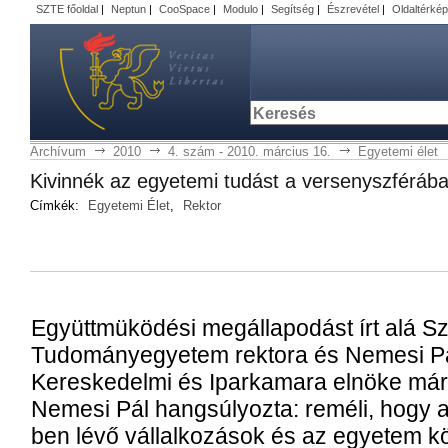
SZTE főoldal
|
Neptun
|
CooSpace
|
Modulo
|
Segítség
|
Észrevétel
|
Oldaltérkép
Archívum
2010
4. szám - 2010. március 16.
Egyetemi élet
Ki­vin­nék az egye­te­mi tu­dást a ver­seny­szfé­rá­b
Címkék:
Egyetemi Élet
,
Rektor
Együtt­mü­kö­dé­si meg­ál­la­po­dást írt alá S
Tu­do­mány­egye­tem rek­to­ra és Ne­me­si 
Ke­res­ke­del­mi és Ipar­ka­ma­ra el­nö­ke már­
Ne­me­si Pál hang­sú­lyoz­ta: re­mé­li, hogy a
ben lé­vő vál­lal­ko­zá­sok és az egye­tem kö