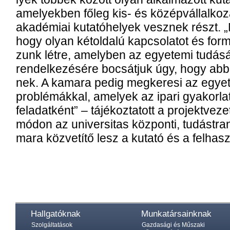
ame­lyek­ben fő­leg kis- és kö­zép­vál­lal­ko­
aka­dé­mi­ai ku­ta­tó­he­lyek vesz­nek részt. 
hogy olyan két­ol­da­lú kap­cso­la­tot és for­
zunk lét­re, amely­ben az egye­te­mi tu­dás­á
ren­del­ke­zé­sé­re bo­csát­juk úgy, hogy ab­bó
nek. A ka­ma­ra pe­dig meg­ke­re­si az egye­
prob­lé­mák­kal, ame­lyek az ipa­ri gya­kor­lat­
fel­adat­ként” – tá­jé­koz­ta­tott a pro­jekt­ve­ze
mó­don az uni­ver­si­tas köz­pon­ti, tu­dás­tr
ma­ra köz­ve­tí­tő lesz a ku­ta­tó és a fel­hasz­
Hallgatóknak
Munkatársainknak
Szolgáltatások
Gazdasági és Műszaki